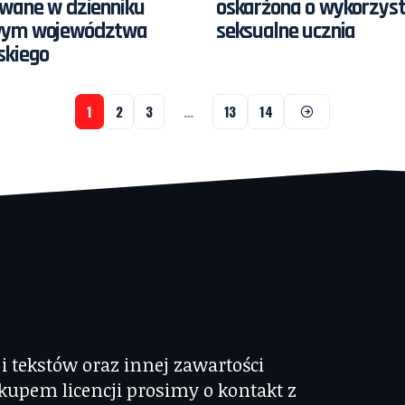
owane w dzienniku
oskarżona o wykorzys
wym województwa
seksualne ucznia
skiego
1
2
3
…
13
14
 tekstów oraz innej zawartości
kupem licencji prosimy o kontakt z