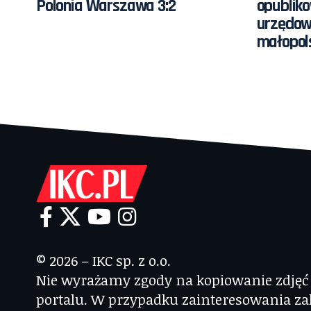
Polonia Warszawa 3:2
opublik
urzędo
małopol
© 2026 – IKC sp. z o.o.
Nie wyrażamy zgody na kopiowanie zdjęć i
portalu. W przypadku zainteresowania za