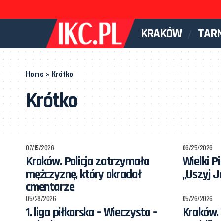
KRAKÓW
TAR
Home
»
Krótko
Krótko
07/15/2026
06/25/2026
Kraków. Policja zatrzymała
Wielki P
mężczyznę, który okradał
„Uszyj J
cmentarze
05/28/2026
05/26/2026
1. liga piłkarska – Wieczysta –
Kraków.