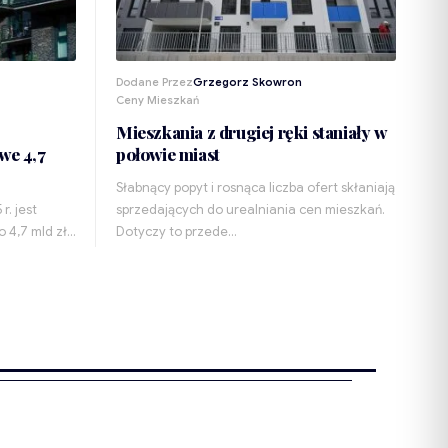
Dodane Przez
Grzegorz Skowron
Ceny Mieszkań
Mieszkania z drugiej ręki staniały w
we 4,7
połowie miast
Słabnący popyt i rosnąca liczba ofert skłaniają
. jest
sprzedających do urealniania cen mieszkań.
o 4,7 mld zł…
Dotyczy to przede…