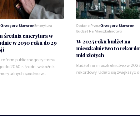
z
Grzegorz Skowron
Emerytura
Dodane Przez
Grzegorz Skowron
Budżet Na Mieszkalnictwo
m średnia emerytura w
W 2025 roku budżet na
adnie w 2050 roku do 29
mieszkalnictwo to rekordo
ji
mld złotych
 reform publicznego systemu
Budżet na mieszkalnictwo w 2025 r
o do 2050 r. średni wskaźnik
rekordowy. Udało się zwiększyć d
merytalnych spadnie w…