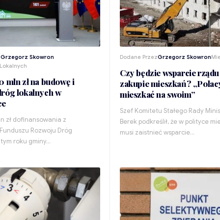
z
Grzegorz Skowron
Dodane Przez
Grzegorz Skowron
Mi
Lokalnych
Czy będzie wsparcie rządu
0 mln zł na budowę i
zakupie mieszkań? „Polac
róg lokalnych w
mieszkać na swoim”
ce
Szef Komitetu Stałego Rady Mini
ln zł dofinansowania z
Berek podkreślił, że w polityce m
Funduszu Rozwoju Dróg
musi zaistnieć wsparcie…
 tym roku gminy…