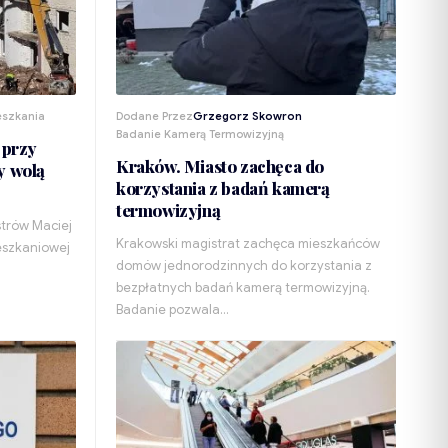
eszkania
Dodane Przez
Grzegorz Skowron
Badanie Kamerą Termowizyjną
 przy
Kraków. Miasto zachęca do
y wolą
korzystania z badań kamerą
termowizyjną
strów Maciej
Krakowski magistrat zachęca mieszkańców
ieszkaniowej
domów jednorodzinnych do korzystania z
bezpłatnych badań kamerą termowizyjną.
Badanie pozwala…