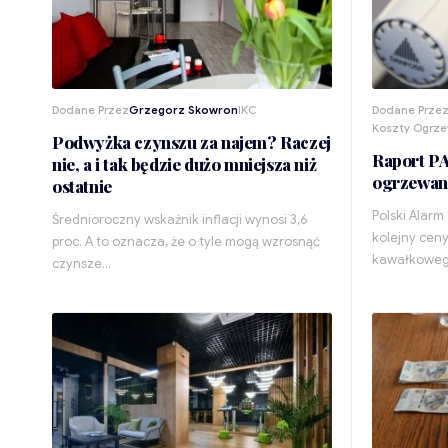
Dodane Przez
Grzegorz Skowron
IKC
Dodane Prze
Koszty Ogrz
Podwyżka czynszu za najem? Raczej
Raport PA
nie, a i tak będzie dużo mniejsza niż
ogrzewan
ostatnie
Polski Alarm
Średnioroczny wskaźnik inflacji wynosi 3,6
kolejny ceny
proc. A to oznacza, że o tyle mogą wzrosnąć
kawałkoweg
czynsze…