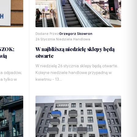
Dodane Przez
Grzegorz Skowron
26 Stycznia Niedziela Handlowa
PSZOK;
W najbliższą niedzielę sklepy będą
wią
otwarte
W niedzielę 26 stycznia sklepy będą otwarte.
cja odpadów,
Kolejne niedziele handlowe przypadną w
a tylko w
kwietniu - 13…