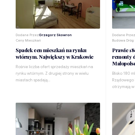
Dodane Przez
Grzegorz Skowron
Dodane Prze
Ceny Mieszkań
Budowa Dróg 
Spadek cen mieszkań na rynku
Prawie 18
wtórnym. Największy w Krakowie
remonty d
Małopols
Rośnie liczba ofert sprzedaży mieszkań na
rynku wtórnym. Z drugiej strony w wielu
Blisko 180 m
miastach spadają…
Rządowego 
otrzymają w