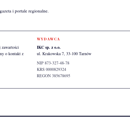
azeta i portale regionalne.
WYDAWCA
IKC sp. z o.o.
 zawartości
my o kontakt z
ul. Krakowska 7, 33-100 Tarnów
NIP 873-327-48-78
KRS 0000829324
REGON 385678695