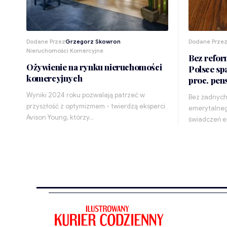
Dodane Przez
Grzegorz Skowron
Dodane Prze
Nieruchomości Komercyjne
Bez refor
Ożywienie na rynku nieruchomości
Polsce sp
komercyjnych
proc. pens
Wyniki 2024 roku pozwalają patrzeć w
Bez żadnych
przyszłość z optymizmem - twierdzą eksperci
emerytalneg
Avison Young, którzy…
świadczeń e