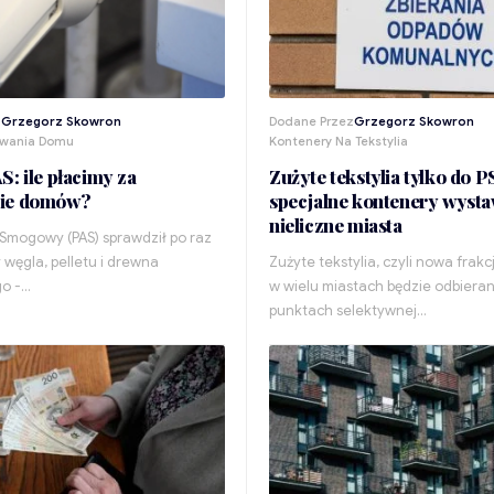
z
Grzegorz Skowron
Dodane Przez
Grzegorz Skowron
ewania Domu
Kontenery Na Tekstylia
S: ile płacimy za
Zużyte tekstylia tylko do 
ie domów?
specjalne kontenery wysta
nieliczne miasta
 Smogowy (PAS) sprawdził po raz
 węgla, pelletu i drewna
Zużyte tekstylia, czyli nowa frak
o -…
w wielu miastach będzie odbieran
punktach selektywnej…