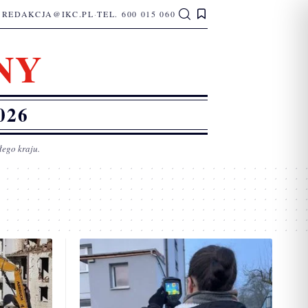
REDAKCJA@IKC.PL
·
TEL. 600 015 060
NY
026
łego kraju.