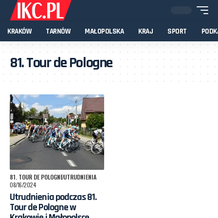
KRAKÓW
TARNÓW
MAŁOPOLSKA
KRAJ
SPORT
PODK
81. Tour de Pologne
81. TOUR DE POLOGNE
UTRUDNIENIA
08/16/2024
Utrudnienia podczas 81.
Tour de Pologne w
Krakowie i Małopolsce