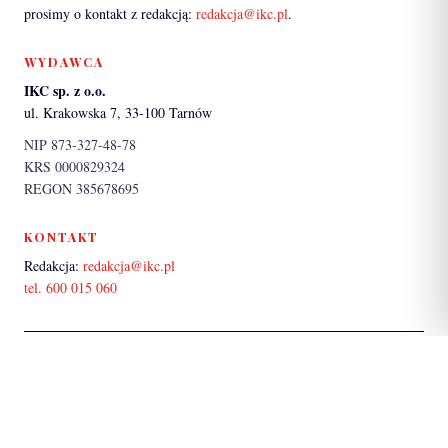
prosimy o kontakt z redakcją:
redakcja@ikc.pl
.
WYDAWCA
IKC sp. z o.o.
ul. Krakowska 7, 33-100 Tarnów
NIP 873-327-48-78
KRS 0000829324
REGON 385678695
KONTAKT
Redakcja:
redakcja@ikc.pl
tel. 600 015 060
PARTNER SERWISU