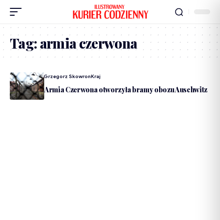
Tag:
armia czerwona
Dodane Przez
Grzegorz Skowron
Kraj
79 lat temu Armia Czerwona otworzyła bramy obozu Auschwitz