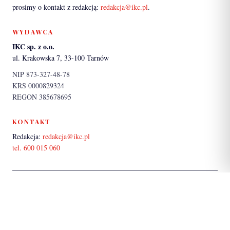
prosimy o kontakt z redakcją:
redakcja@ikc.pl
.
WYDAWCA
IKC sp. z o.o.
ul. Krakowska 7, 33-100 Tarnów
NIP 873-327-48-78
KRS 0000829324
REGON 385678695
KONTAKT
Redakcja:
redakcja@ikc.pl
tel. 600 015 060
PARTNER SERWISU