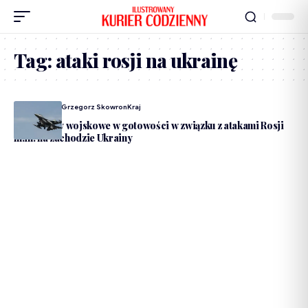
Tag:
ataki rosji na ukrainę
Dodane Przez
Grzegorz Skowron
Kraj
Polskie siły wojskowe w gotowości w związku z atakami Rosji
m.in. na zachodzie Ukrainy