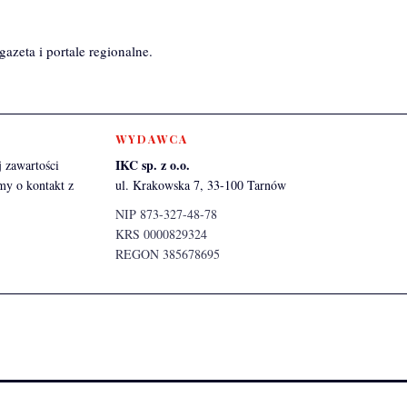
azeta i portale regionalne.
WYDAWCA
IKC sp. z o.o.
 zawartości
my o kontakt z
ul. Krakowska 7, 33-100 Tarnów
NIP 873-327-48-78
KRS 0000829324
REGON 385678695