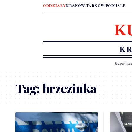
ODDZIAŁY
KRAKÓW
·
TARNÓW
·
PODHALE
K
KR
Ilustrowan
Tag:
brzezinka