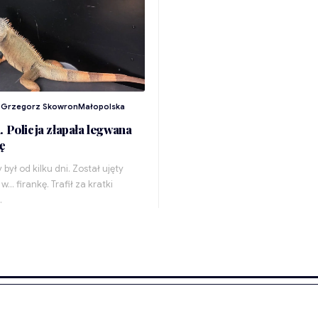
z
Grzegorz Skowron
Małopolska
. Policja złapała legwana
ę
był od kilku dni. Został ujęty
w... firankę. Trafił za kratki
…