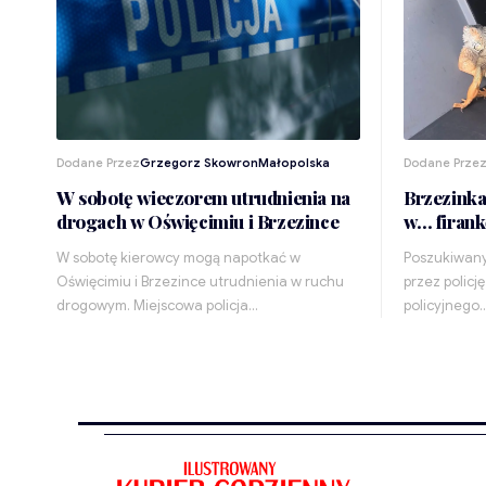
Dodane Przez
Grzegorz Skowron
Małopolska
Dodane Prze
W sobotę wieczorem utrudnienia na
Brzezinka
drogach w Oświęcimiu i Brzezince
w… firank
W sobotę kierowcy mogą napotkać w
Poszukiwany 
Oświęcimiu i Brzezince utrudnienia w ruchu
przez policję 
drogowym. Miejscowa policja…
policyjnego