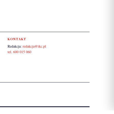
KONTAKT
Redakcja:
redakcja@ikc.pl
tel. 600 015 060
O NAS
POLITYKA PRYWATNOŚCI
KONTAKT