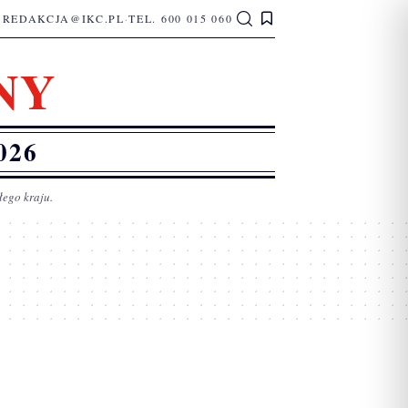
REDAKCJA@IKC.PL
·
TEL. 600 015 060
NY
026
łego kraju.