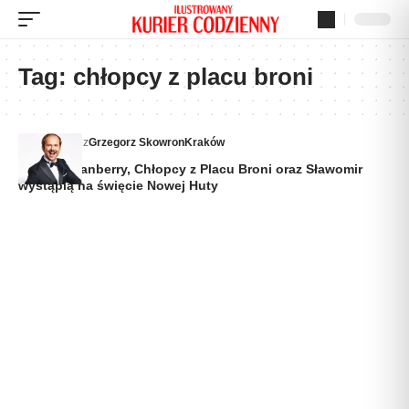
Tag:
chłopcy z placu broni
Dodane przez
Grzegorz Skowron
Kraków
Püdelsi, Lanberry, Chłopcy z Placu Broni oraz Sławomir
wystąpią na święcie Nowej Huty