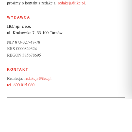
prosimy o kontakt z redakcją:
redakcja@ikc.pl
.
WYDAWCA
IKC sp. z o.o.
ul. Krakowska 7, 33-100 Tarnów
NIP 873-327-48-78
KRS 0000829324
REGON 385678695
KONTAKT
Redakcja:
redakcja@ikc.pl
tel. 600 015 060
PARTNER SERWISU