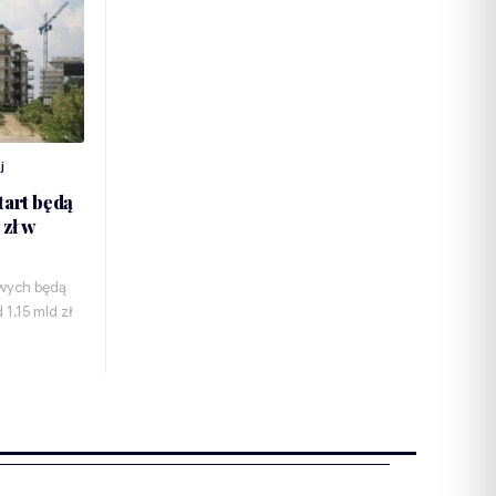
j
tart będą
 zł w
wych będą
1,15 mld zł