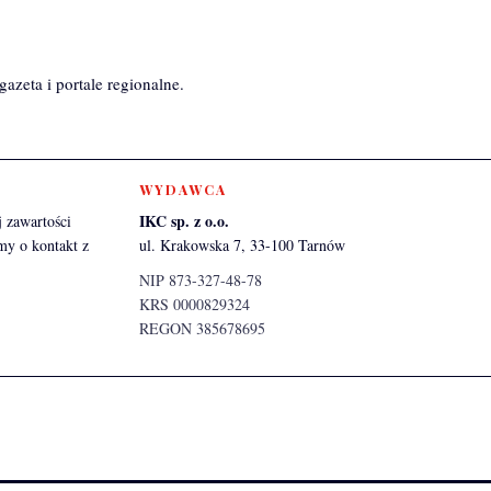
azeta i portale regionalne.
WYDAWCA
IKC sp. z o.o.
 zawartości
my o kontakt z
ul. Krakowska 7, 33-100 Tarnów
NIP 873-327-48-78
KRS 0000829324
REGON 385678695