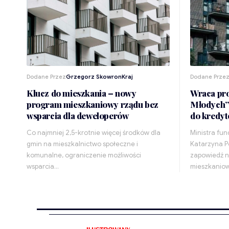
Dodane Przez
Grzegorz Skowron
Kraj
Dodane Prze
Klucz do mieszkania – nowy
Wraca pr
program mieszkaniowy rządu bez
Młodych”?
wsparcia dla deweloperów
do kredy
Co najmniej 2,5-krotnie więcej środków dla
Ministra fun
gmin na mieszkalnictwo społeczne i
Katarzyna P
komunalne, ograniczenie możliwości
zapowiedź 
wsparcia…
mieszkaniow