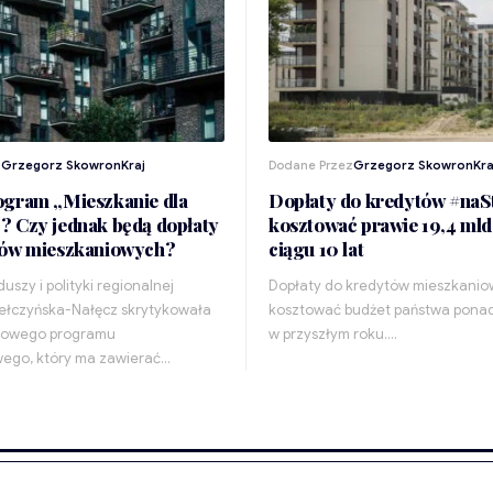
z
Grzegorz Skowron
Kraj
Dodane Przez
Grzegorz Skowron
Kra
ogram „Mieszkanie dla
Dopłaty do kredytów #naS
 Czy jednak będą dopłaty
kosztować prawie 19,4 mld
tów mieszkaniowych?
ciągu 10 lat
duszy i polityki regionalnej
Dopłaty do kredytów mieszkanio
ełczyńska-Nałęcz skrytykowała
kosztować budżet państwa ponad 
nowego programu
w przyszłym roku.…
ego, który ma zawierać…