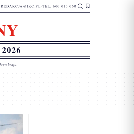
REDAKCJA@IKC.PL
·
TEL. 600 015 060
NY
2026
łego kraju.