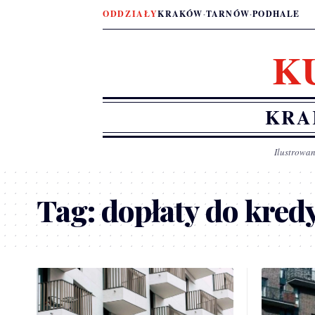
ODDZIAŁY
KRAKÓW
·
TARNÓW
·
PODHALE
K
KRA
Ilustrowan
Tag:
dopłaty do kre