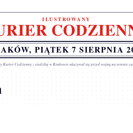
ILUSTROWANY
URIER CODZIEN
AKÓW, PIĄTEK 7 SIERPNIA 2
y Kurier Codzienny z siedzibą w Krakowie ukazywał się przed wojną na terenie ca
a