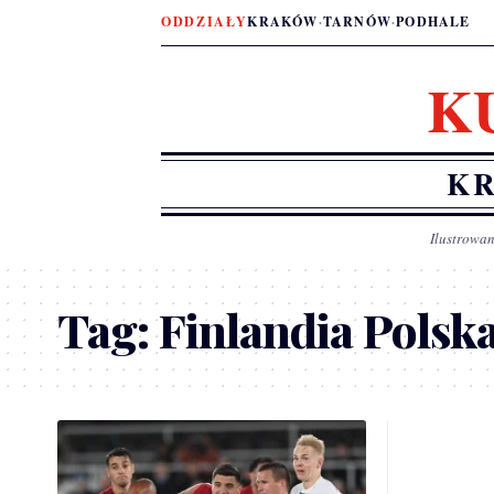
ODDZIAŁY
KRAKÓW
·
TARNÓW
·
PODHALE
K
KR
Ilustrowan
Tag:
Finlandia Polsk