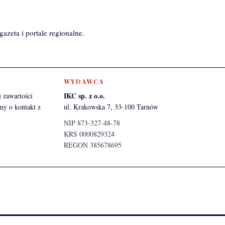
azeta i portale regionalne.
WYDAWCA
IKC sp. z o.o.
 zawartości
my o kontakt z
ul. Krakowska 7, 33-100 Tarnów
NIP 873-327-48-78
KRS 0000829324
REGON 385678695