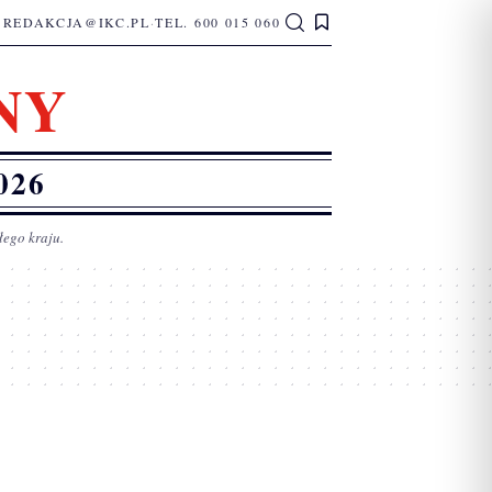
REDAKCJA@IKC.PL
·
TEL. 600 015 060
NY
026
łego kraju.