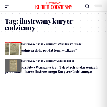
Tag:
ilustrwany kuryer
codzienny
Dodane Przez
Ilustrowany Kurier Codzienny
100 lat temu w "Ikacu"
Łzy nad urzędniczą dolą. 100 lat temu w „Ikacu”
Dodane Przez
Ilustrowany Kurier Codzienny
Uncategorized
100. rocznica Bitwy Warszawskiej. Tak o tych wydarzeniach
pisali dziennikarze Ilustrowanego Kuryera Codziennego