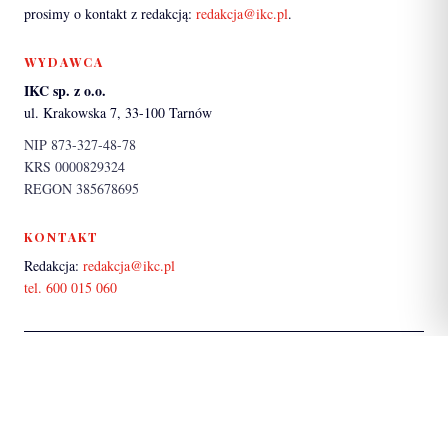
prosimy o kontakt z redakcją:
redakcja@ikc.pl
.
WYDAWCA
IKC sp. z o.o.
ul. Krakowska 7, 33-100 Tarnów
NIP 873-327-48-78
KRS 0000829324
REGON 385678695
KONTAKT
Redakcja:
redakcja@ikc.pl
tel. 600 015 060
PARTNER SERWISU