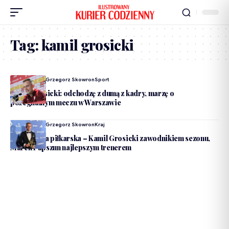
Tag:
kamil grosicki
Dodane Przez
Grzegorz Skowron
Sport
Kamil Grosicki: odchodzę z dumą z kadry, marzę o
pożegnalnym meczu w Warszawie
Dodane Przez
Grzegorz Skowron
Kraj
Ekstraklasa piłkarska – Kamil Grosicki zawodnikiem sezonu,
Marek Papszun najlepszym trenerem