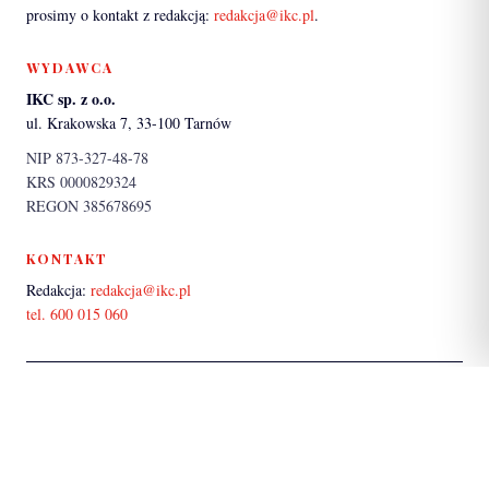
prosimy o kontakt z redakcją:
redakcja@ikc.pl
.
WYDAWCA
IKC sp. z o.o.
ul. Krakowska 7, 33-100 Tarnów
NIP 873-327-48-78
KRS 0000829324
REGON 385678695
KONTAKT
Redakcja:
redakcja@ikc.pl
tel. 600 015 060
PARTNER SERWISU