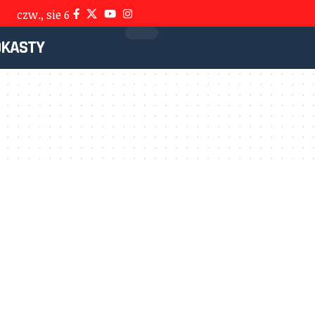
czw., sie 6
DKASTY