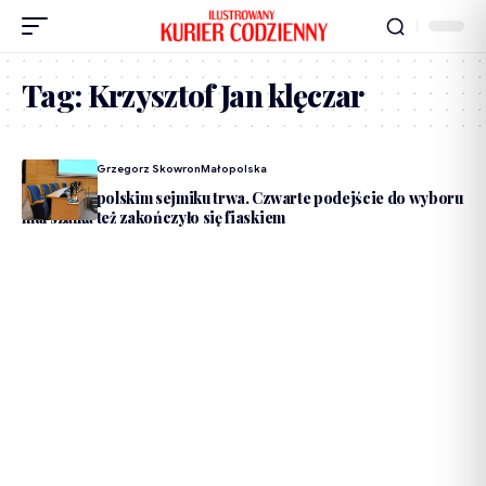
Tag:
Krzysztof Jan klęczar
Dodane Przez
Grzegorz Skowron
Małopolska
Pat w małopolskim sejmiku trwa. Czwarte podejście do wyboru
marszałka też zakończyło się fiaskiem