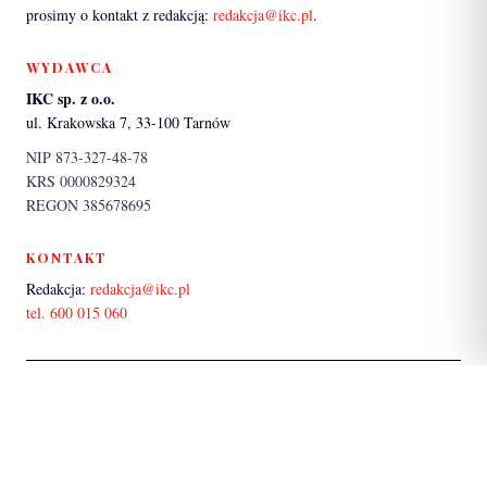
prosimy o kontakt z redakcją:
redakcja@ikc.pl
.
WYDAWCA
IKC sp. z o.o.
ul. Krakowska 7, 33-100 Tarnów
NIP 873-327-48-78
KRS 0000829324
REGON 385678695
KONTAKT
Redakcja:
redakcja@ikc.pl
tel. 600 015 060
PARTNER SERWISU