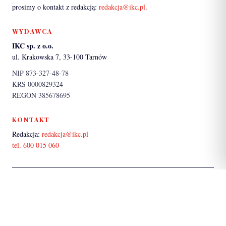
prosimy o kontakt z redakcją:
redakcja@ikc.pl
.
WYDAWCA
IKC sp. z o.o.
ul. Krakowska 7, 33-100 Tarnów
NIP 873-327-48-78
KRS 0000829324
REGON 385678695
KONTAKT
Redakcja:
redakcja@ikc.pl
tel. 600 015 060
PARTNER SERWISU