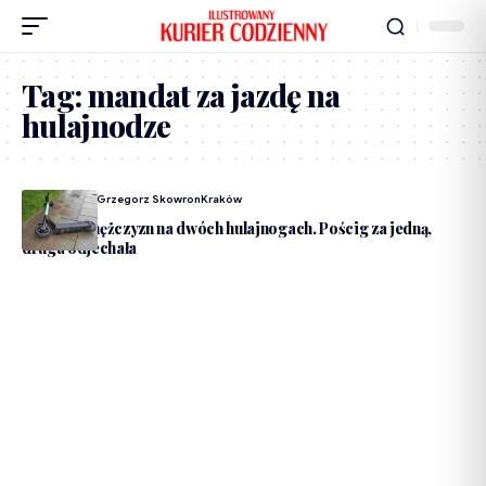
Tag:
mandat za jazdę na
hulajnodze
Dodane Przez
Grzegorz Skowron
Kraków
Czwórka mężczyzn na dwóch hulajnogach. Pościg za jedną,
druga odjechała