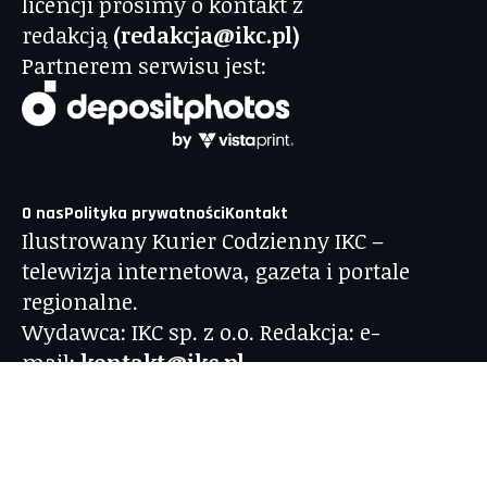
licencji prosimy o kontakt z
redakcją
(redakcja@ikc.pl)
Partnerem serwisu jest:
O nas
Polityka prywatności
Kontakt
Ilustrowany Kurier Codzienny IKC –
telewizja internetowa, gazeta i portale
regionalne.
Wydawca: IKC sp. z o.o. Redakcja: e-
mail:
kontakt@ikc.pl
Ul. Krakowska 7, 33-100 Tarnów.
Numer NIP: 873-327-48-78 | KRS 0000829324
| REGON: 385678695