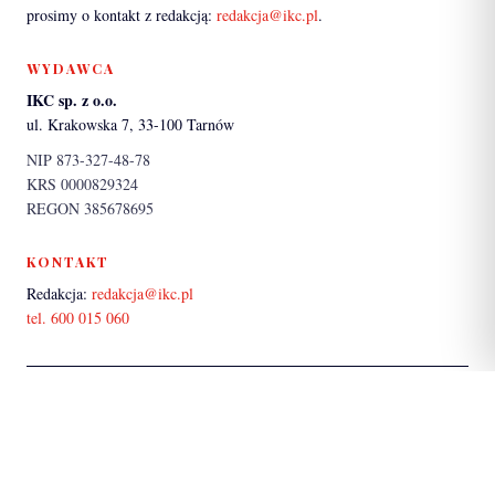
prosimy o kontakt z redakcją:
redakcja@ikc.pl
.
WYDAWCA
IKC sp. z o.o.
ul. Krakowska 7, 33-100 Tarnów
NIP 873-327-48-78
KRS 0000829324
REGON 385678695
KONTAKT
Redakcja:
redakcja@ikc.pl
tel. 600 015 060
PARTNER SERWISU