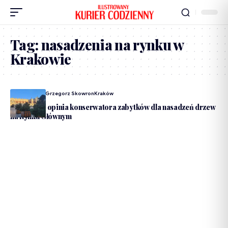
Tag:
nasadzenia na rynku w
Krakowie
Dodane Przez
Grzegorz Skowron
Kraków
Pozytywna opinia konserwatora zabytków dla nasadzeń drzew
na Rynku Głównym