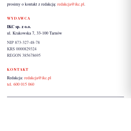
prosimy o kontakt z redakcją:
redakcja@ikc.pl
.
WYDAWCA
IKC sp. z o.o.
ul. Krakowska 7, 33-100 Tarnów
NIP 873-327-48-78
KRS 0000829324
REGON 385678695
KONTAKT
Redakcja:
redakcja@ikc.pl
tel. 600 015 060
PARTNER SERWISU