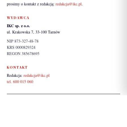
prosimy o kontakt z redakcją:
redakcja@ikc.pl
.
WYDAWCA
IKC sp. z o.o.
ul. Krakowska 7, 33-100 Tarnów
NIP 873-327-48-78
KRS 0000829324
REGON 385678695
KONTAKT
Redakcja:
redakcja@ikc.pl
tel. 600 015 060
PARTNER SERWISU