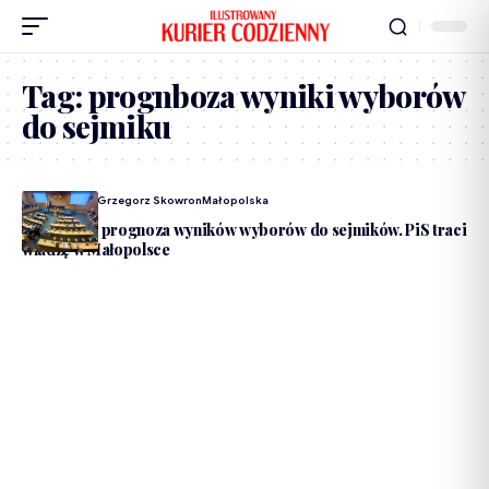
Tag:
prognboza wyniki wyborów
do sejmiku
Dodane Przez
Grzegorz Skowron
Małopolska
Najnowsza prognoza wyników wyborów do sejmików. PiS traci
władzę w Małopolsce