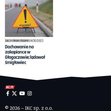
DACHOWANIE
RANNI
04/30/2023
Dachowanie na
zakopiance w
Głogoczowie; lądował
śmigłowiec
© 2026 – IKC sp. z o.o.