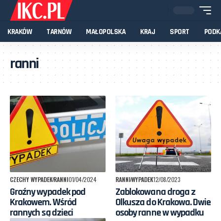
KRAKÓW
TARNÓW
MAŁOPOLSKA
KRAJ
SPORT
PODK
ranni
CZECHY WYPADEK
RANNI
01/04/2024
RANNI
WYPADEK
12/08/2023
Groźny wypadek pod
Zablokowana droga z
Krakowem. Wśród
Olkusza do Krakowa. Dwie
rannych są dzieci
osoby ranne w wypadku