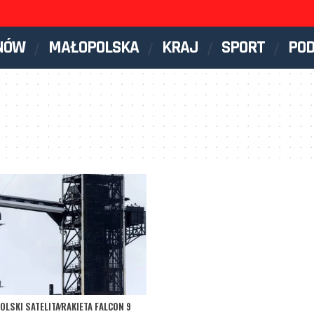
NÓW
MAŁOPOLSKA
KRAJ
SPORT
PO
OLSKI SATELITA
RAKIETA FALCON 9