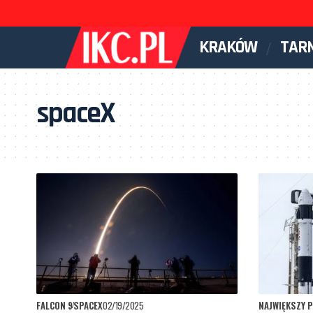
KRAKÓW
TAR
spaceX
FALCON 9
SPACEX
02/19/2025
NAJWIĘKSZY P