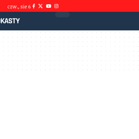
czw., sie 6
DKASTY