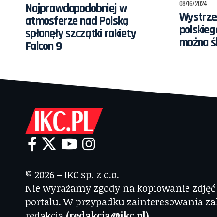
08/16/2024
Najprawdopodobniej w
Wystrze
atmosferze nad Polską
polskieg
spłonęły szczątki rakiety
można śl
Falcon 9
© 2026 – IKC sp. z o.o.
Nie wyrażamy zgody na kopiowanie zdjęć i
portalu. W przypadku zainteresowania za
redakcją
(redakcja@ikc.pl)