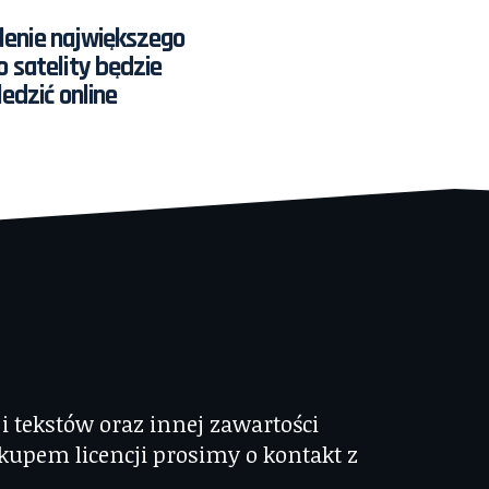
lenie największego
o satelity będzie
edzić online
 tekstów oraz innej zawartości
kupem licencji prosimy o kontakt z