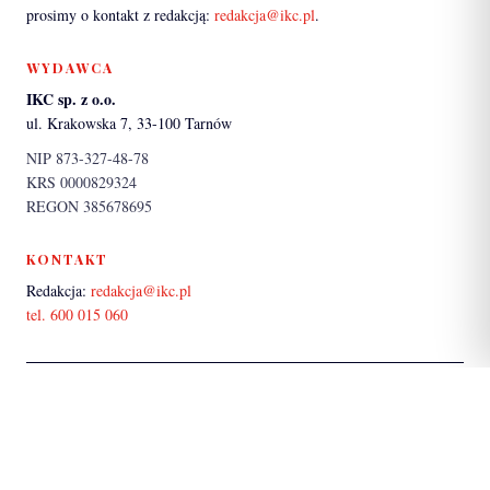
prosimy o kontakt z redakcją:
redakcja@ikc.pl
.
WYDAWCA
IKC sp. z o.o.
ul. Krakowska 7, 33-100 Tarnów
NIP 873-327-48-78
KRS 0000829324
REGON 385678695
KONTAKT
Redakcja:
redakcja@ikc.pl
tel. 600 015 060
PARTNER SERWISU