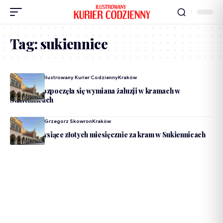
Tag:
sukiennice
Dodane Przez
Ilustrowany Kurier Codzienny
Kraków
Kraków. Rozpoczęła się wymiana żaluzji w kramach w
Sukiennicach
Dodane Przez
Grzegorz Skowron
Kraków
Ponad 32 tysiące złotych miesięcznie za kram w Sukiennicach