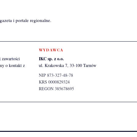
azeta i portale regionalne.
WYDAWCA
IKC sp. z o.o.
 zawartości
my o kontakt z
ul. Krakowska 7, 33-100 Tarnów
NIP 873-327-48-78
KRS 0000829324
REGON 385678695