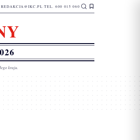
REDAKCJA@IKC.PL
·
TEL. 600 015 060
NY
026
łego kraju.