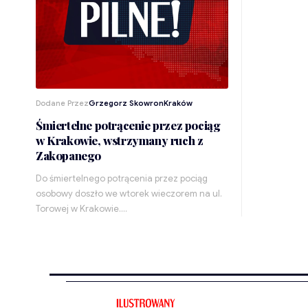
Dodane Przez
Grzegorz Skowron
Kraków
Śmiertelne potrącenie przez pociąg
w Krakowie, wstrzymany ruch z
Zakopanego
Do śmiertelnego potrącenia przez pociąg
osobowy doszło we wtorek wieczorem na ul.
Torowej w Krakowie.…