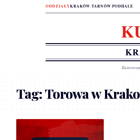
ODDZIAŁY
KRAKÓW
·
TARNÓW
·
PODHALE
K
KR
Ilustrowan
Tag:
Torowa w Krako