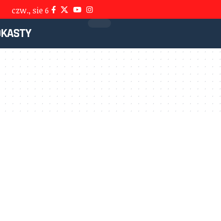
czw., sie 6
DKASTY