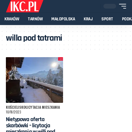
KRAKÓW
TARNÓW
MAŁOPOLSKA
KRAJ
SPORT
PODK
willa pod tatrami
KOŚCIELISKO
LICYTACJA MIESZKANIA
10/18/2023
Nietypowa oferta
skarbówki – licytacja
mieszkania w willi pod