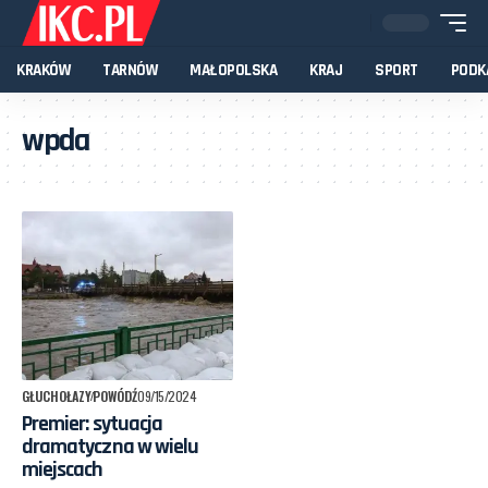
KRAKÓW
TARNÓW
MAŁOPOLSKA
KRAJ
SPORT
PODK
wpda
GŁUCHOŁAZY
POWÓDŹ
09/15/2024
Premier: sytuacja
dramatyczna w wielu
miejscach