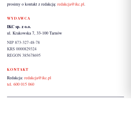
prosimy o kontakt z redakcją:
redakcja@ikc.pl
.
WYDAWCA
IKC sp. z o.o.
ul. Krakowska 7, 33-100 Tarnów
NIP 873-327-48-78
KRS 0000829324
REGON 385678695
KONTAKT
Redakcja:
redakcja@ikc.pl
tel. 600 015 060
PARTNER SERWISU