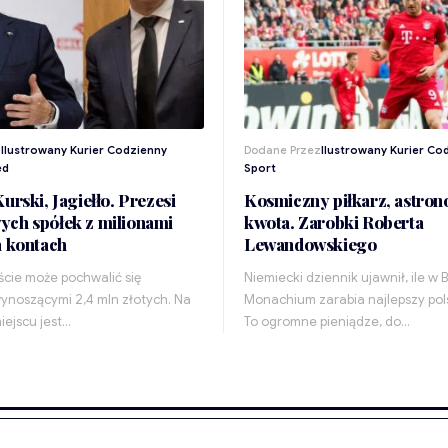
z
Ilustrowany Kurier Codzienny
Dodane Przez
Ilustrowany Kurier Co
ed
Sport
urski, Jagiełło. Prezesi
Kosmiczny piłkarz, astro
ch spółek z milionami
kwota. Zarobki Roberta
a kontach
Lewandowskiego
iście może pochwalić się
Niemiecki dziennik ujawnił, ile w 
ynoszącymi 2,4 mln złotych. Na
Monachium zarabia najlepszy polsk
iejscu jest…
To ogromne pieniądze, do…