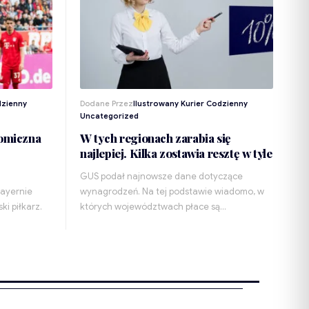
dzienny
Dodane Przez
Ilustrowany Kurier Codzienny
Uncategorized
nomiczna
W tych regionach zarabia się
najlepiej. Kilka zostawia resztę w tyle
GUS podał najnowsze dane dotyczące
Bayernie
wynagrodzeń. Na tej podstawie wiadomo, w
i piłkarz.
których województwach płace są…