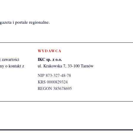
azeta i portale regionalne.
WYDAWCA
IKC sp. z o.o.
 zawartości
my o kontakt z
ul. Krakowska 7, 33-100 Tarnów
NIP 873-327-48-78
KRS 0000829324
REGON 385678695