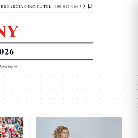
REDAKCJA@IKC.PL
·
TEL. 600 015 060
NY
026
łego kraju.