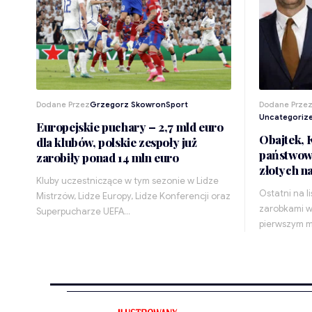
Dodane Przez
Grzegorz Skowron
Sport
Dodane Prze
Uncategoriz
Europejskie puchary – 2,7 mld euro
Obajtek, K
dla klubów, polskie zespoły już
państwowy
zarobiły ponad 14 mln euro
złotych n
Kluby uczestniczące w tym sezonie w Lidze
Ostatni na l
Mistrzów, Lidze Europy, Lidze Konferencji oraz
zarobkami w
Superpucharze UEFA…
pierwszym m