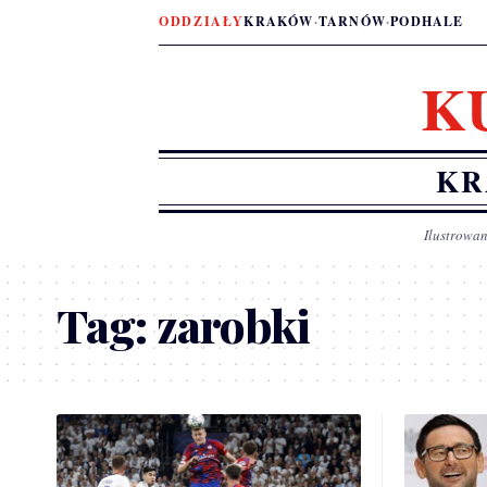
ODDZIAŁY
KRAKÓW
·
TARNÓW
·
PODHALE
K
KR
Ilustrowan
Tag:
zarobki