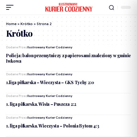
Home
»
Krótko
»
Strona 2
Krótko
Dodane Przez
Ilustrowany Kurier Codzienny
Policja: balon przemytniczy z papierosami znaleziony w gminie
Iwkowa
Dodane Przez
Ilustrowany Kurier Codzienny
1.liga piłkarska – Wieczysta – GKS Tychy 2:0
Dodane Przez
Ilustrowany Kurier Codzienny
1. liga piłkarska. Wisła – Puszcza 2:2
Dodane Przez
Ilustrowany Kurier Codzienny
1. liga piłkarska. Wieczysta – Polonia Bytom 4:3