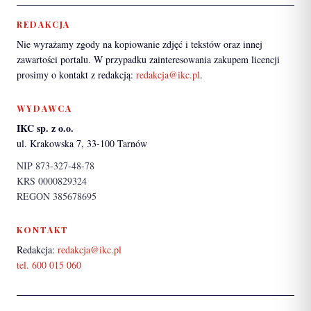
REDAKCJA
Nie wyrażamy zgody na kopiowanie zdjęć i tekstów oraz innej
zawartości portalu. W przypadku zainteresowania zakupem licencji
prosimy o kontakt z redakcją:
redakcja@ikc.pl
.
WYDAWCA
IKC sp. z o.o.
ul. Krakowska 7, 33-100 Tarnów
NIP 873-327-48-78
KRS 0000829324
REGON 385678695
KONTAKT
Redakcja:
redakcja@ikc.pl
tel. 600 015 060