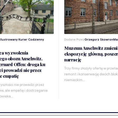
z
Ilustrowany Kurier Codzienny
Dodane Przez
Grzegorz Skowron
Ma
Muzeum Auschwitz zmieni
ica wyzwolenia
ekspozycję główną, poszer
ego obozu Auschwitz.
narrację
ernard Offen: droga ku
Trzy firmy złożyły ofertę w przet
ci prowadzi nie przez
remont i konserwację dwóch blo
le empatię
niemieckim…
yszłości nie prowadzi przez
ew, ale empatię i dostrzeganie
łowieka…