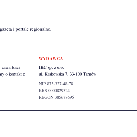
azeta i portale regionalne.
WYDAWCA
IKC sp. z o.o.
 zawartości
my o kontakt z
ul. Krakowska 7, 33-100 Tarnów
NIP 873-327-48-78
KRS 0000829324
REGON 385678695