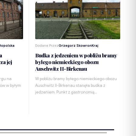
łopolska
Dodane Przez
Grzegorz Skowron
Kraj
a
Budka z jedzeniem w pobliżu bramy
za jej
byłego niemieckiego obozu
Auschwitz II-Birkenau
argu na
W pobliżu bramy byłego niemieckiego obozu
ków w byłym
Auschwitz II-Birkenau stanęła budka z
jedzeniem. Punkt z gastronomią…