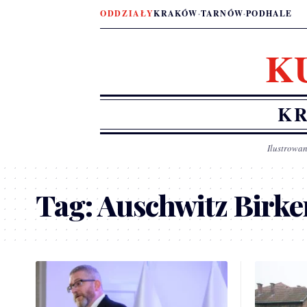
ODDZIAŁY
KRAKÓW
·
TARNÓW
·
PODHALE
K
KR
Ilustrowan
Tag:
Auschwitz Birk