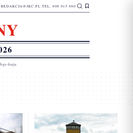
REDAKCJA@IKC.PL
·
TEL. 600 015 060
NY
026
łego kraju.