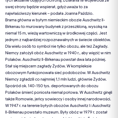
tych aktualnie objętych ochroną. Działania te wojewoda ze
swej strony będzie wspierał, gdyż uważa to za
najwłaściwszy kierunek – podała Joanna Paździo.
Brama główna w byłym niemieckim obozie Auschwitz II-
Birkenau to murowany budynek z przeszkloną, wysoką na
niemal 15 m, wieżą wartowniczą w środkowej części. Jest
jednym z najbardziej rozpoznawalnych w świecie obiektów.
Dla wielu osób to symbol nie tylko obozu, ale też Zagłady.
Niemcy założyli obóz Auschwitz w 1940 r., aby więzić w nim
Polaków. Auschwitz II-Birkenau powstał dwa lata później.
Stał się miejscem zagłady Żydów. W kompleksie
obozowym funkcjonowała sieć podobozów. W Auschwitz
Niemcy zgładzili co najmniej 1,1 mln ludzi, głównie Żydów.
Spośród ok. 140-150 tys. deportowanych do obozu
Polaków śmierć poniosła niemal połowa. W Auschwitz ginęli
także Romowie, jeńcy sowieccy i osoby innej narodowości.
W 1947 r. na terenie byłych obozów Auschwitz I i Auschwitz
II-Birkenau powstało muzeum. Były obóz w 1979 r. został