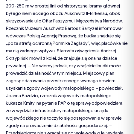
200-250 m w prostej linii od historycznej bramy głównej
byłego niemieckiego obozu Auschwitz II-Birkenau, obok
skrzyżowania ulic Ofiar Faszyzmu i Męczeństwa Narodów.
Rzecznik Muzeum Auschwitz Bartosz Bartyzel informował
wówczas Polską Agencję Prasową, że budka znajduje się
„poza strefą ochronną Pomnika Zagłady”, więc placówka nie
ma nią żadnego wpływu. Starosta oświęcimski Andrzej
Skrzypiński mówił z kolei, że znajduje się ona na działce
prywatnej. – Nie wiemy jednak, czy właściciel budki może
prowadzić działalność w tym miejscu. Miejscowy plan
zagospodarowania przestrzennego wymaga bowiem
uzyskania zgody wojewody małopolskiego – powiedział.
Joanna Paździo, rzecznik wojewody małopolskiego
Łukasza Kmity, na pytanie PAP o tę sprawę odpowiedziała,
że w wydziale infrastruktury małopolskiego urzędu
wojewódzkiego nie toczyło się postępowanie w sprawie
zgody na prowadzenie działalności gospodarczej. –
Przedsiębiorca nie zwracał się do wojewody o jej wydanie.