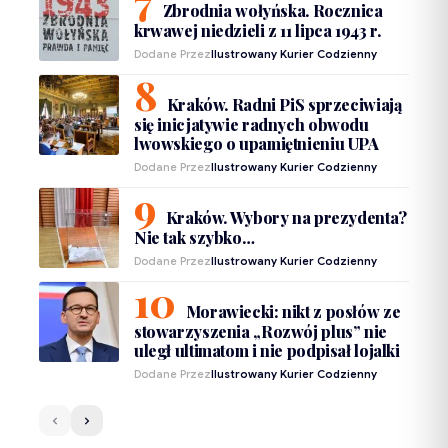
Zbrodnia wołyńska. Rocznica
krwawej niedzieli z 11 lipca 1943 r.
Dodane Przez
Ilustrowany Kurier Codzienny
Kraków. Radni PiS sprzeciwiają
się inicjatywie radnych obwodu
lwowskiego o upamiętnieniu UPA
Dodane Przez
Ilustrowany Kurier Codzienny
Kraków. Wybory na prezydenta?
Nie tak szybko…
Dodane Przez
Ilustrowany Kurier Codzienny
Morawiecki: nikt z posłów ze
stowarzyszenia „Rozwój plus” nie
uległ ultimatom i nie podpisał lojalki
Dodane Przez
Ilustrowany Kurier Codzienny