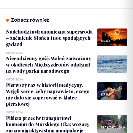
Zobacz również
Nadchodzi astronomiczna superśroda
– zaćmienie Słońca i noc spadających
KRAJ
gwiazd
08/09/2026
Niecodzienny gość. Waleń zauważony
w okolicach Międzyzdrojów odpłynął
KRAJ
na wody parku narodowego
08/09/2026
Pierwszy raz w historii medycyny.
Wyjęli serce, żeby naprawić to, czego
KRAJ
nie dało się zoperować w klatce
piersiowej
08/09/2026
Pikieta przeciw transportowi
konnemu do Morskiego Oka; wozacy
MAŁOPOLSKA
zarzucają aktywistom manipulacje