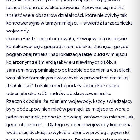
rażące i trudne do zaakceptowania. Z pewnością można
znaleźć wiele obszarów działalności, które nie byłyby tak
kontrowersyjne w tamtym miejscu – stwierdziła rzeczniczka
wojewody.
Joanna Paździo poinformowała, że wojewoda osobiście
kontaktował się z gospodarzem obiektu. Zachęcał go „do
pogłębionej refleksji nad lokalizacją takiej budki w miejscu
kojarzonym ze śmiercią tak wielu niewinnych osób, a
zarazem przypominając o potrzebie dopełnienia wszelkich
warunków formalnych związanych w prowadzeniem takiej
działalności”. Lokalne media podały, że budka została
odsunięta około 30 metrów od skrzyżowania ulic.
Rzecznik dodała, że zdaniem wojewody, każdy zwiedzający
były obóz „powinien mieć w pamięci, że miejsce to woła o
pełen szacunek, godność i powagę; zarówno to miejsce, jak
i jego otoczenie”. – Dlatego w ocenie wojewody konieczna
wydaje się dyskusja o wykupie terenów przylegających do