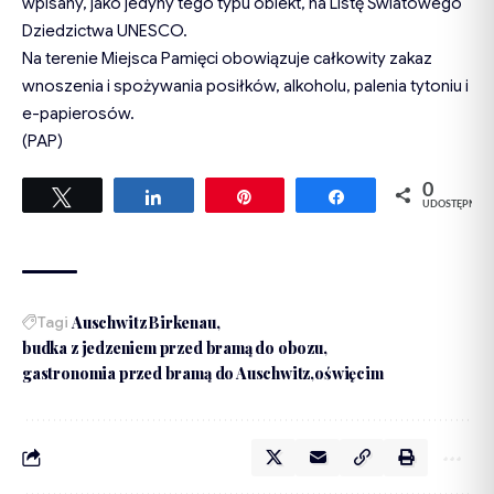
wpisany, jako jedyny tego typu obiekt, na Listę Światowego
Dziedzictwa UNESCO.
Na terenie Miejsca Pamięci obowiązuje całkowity zakaz
wnoszenia i spożywania posiłków, alkoholu, palenia tytoniu i
e-papierosów.
(PAP)
0
Tweetuj
Udostępnij
Przypnij
Udostępnij
UDOSTĘPNIEŃ
Tagi
Auschwitz Birkenau
budka z jedzeniem przed bramą do obozu
gastronomia przed bramą do Auschwitz
oświęcim