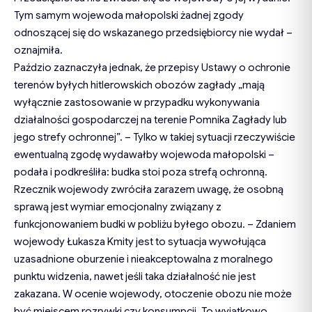
Tym samym wojewoda małopolski żadnej zgody
odnoszącej się do wskazanego przedsiębiorcy nie wydał –
oznajmiła.
Paździo zaznaczyła jednak, że przepisy Ustawy o ochronie
terenów byłych hitlerowskich obozów zagłady „mają
wyłącznie zastosowanie w przypadku wykonywania
działalności gospodarczej na terenie Pomnika Zagłady lub
jego strefy ochronnej”. – Tylko w takiej sytuacji rzeczywiście
ewentualną zgodę wydawałby wojewoda małopolski –
podała i podkreśliła: budka stoi poza strefą ochronną.
Rzecznik wojewody zwróciła zarazem uwagę, że osobną
sprawą jest wymiar emocjonalny związany z
funkcjonowaniem budki w pobliżu byłego obozu. – Zdaniem
wojewody Łukasza Kmity jest to sytuacja wywołująca
uzasadnione oburzenie i nieakceptowalna z moralnego
punktu widzenia, nawet jeśli taka działalność nie jest
zakazana. W ocenie wojewody, otoczenie obozu nie może
być miejscem rozrywki czy konsumpcji. To wyjątkowo