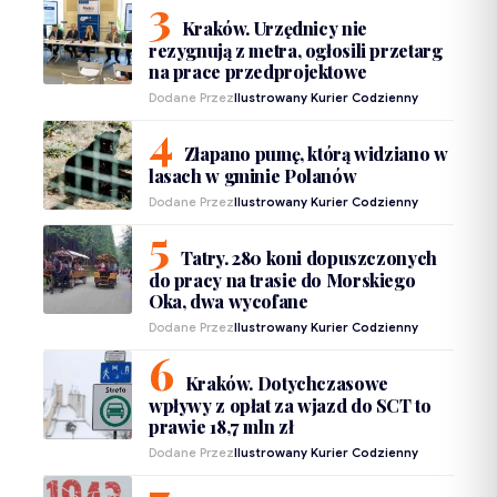
Kraków. Urzędnicy nie
rezygnują z metra, ogłosili przetarg
na prace przedprojektowe
Dodane Przez
Ilustrowany Kurier Codzienny
Złapano pumę, którą widziano w
lasach w gminie Polanów
Dodane Przez
Ilustrowany Kurier Codzienny
Tatry. 280 koni dopuszczonych
do pracy na trasie do Morskiego
Oka, dwa wycofane
Dodane Przez
Ilustrowany Kurier Codzienny
Kraków. Dotychczasowe
wpływy z opłat za wjazd do SCT to
prawie 18,7 mln zł
Dodane Przez
Ilustrowany Kurier Codzienny