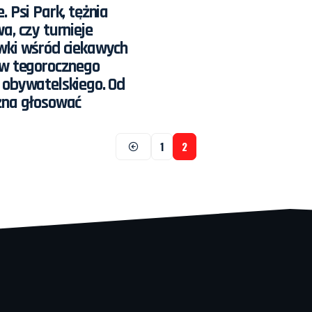
. Psi Park, tężnia
a, czy turnieje
wki wśród ciekawych
ów tegorocznego
 obywatelskiego. Od
żna głosować
1
2