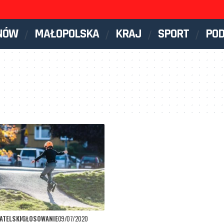
NÓW
MAŁOPOLSKA
KRAJ
SPORT
PO
ATELSKI
GŁOSOWANIE
09/07/2020