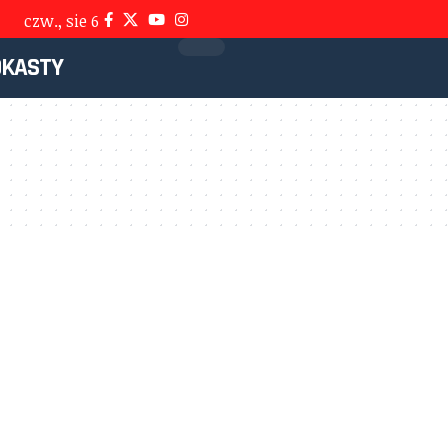
czw., sie 6
DKASTY