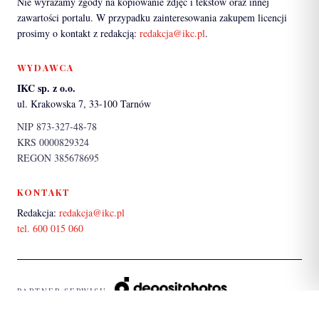
Nie wyrażamy zgody na kopiowanie zdjęć i tekstów oraz innej
zawartości portalu. W przypadku zainteresowania zakupem licencji
prosimy o kontakt z redakcją:
redakcja@ikc.pl
.
WYDAWCA
IKC sp. z o.o.
ul. Krakowska 7, 33-100 Tarnów
NIP 873-327-48-78
KRS 0000829324
REGON 385678695
KONTAKT
Redakcja:
redakcja@ikc.pl
tel. 600 015 060
PARTNER SERWISU