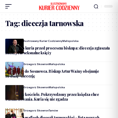
Tag:
diecezja tarnowska
Dodane Przez
Ilustrowany Kurier Codzienny
Małopolska
Tarnowska kuria przed procesem biskupa: diecezja zgłaszała
nadużycia seksualne księży
Dodane Przez
Grzegorz Skowron
Małopolska
Z Tarnowa do Sosnowca. Biskup Artur Ważny obejmuje
„trudną” diecezję
Dodane Przez
Grzegorz Skowron
Małopolska
Pedofilia w kościele. Pokrzywdzony przez księdza chce
odszkodowania. Kuria się nie zgadza
Dodane Przez
Grzegorz Skowron
Tarnów
Zmiany w parafiach diecezji tarnowskiej – lista nowych