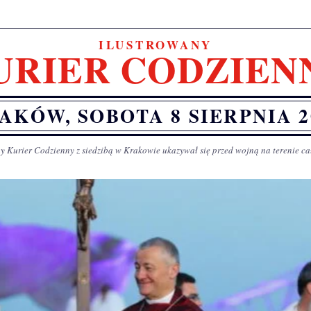
ILUSTROWANY
URIER CODZIEN
AKÓW, SOBOTA 8 SIERPNIA 2
y Kurier Codzienny z siedzibą w Krakowie ukazywał się przed wojną na terenie ca