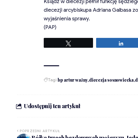
Ksiądz w diecezji pełnił funkcję sędzieg
diecezji arcybiskupa Adriana Galbasa zo
wyjaśnienia sprawy.
(PAP)
Tweetuj
Udost
Tagi
bp artur ważny
diecezja sosnowiecka
d
Udostępnij ten artykuł
POPRZEDNI ARTYKUŁ
Bójka trzech bezdomnych mężczyzn. Jed