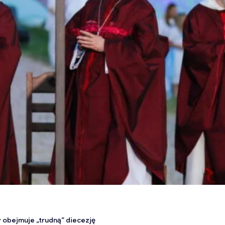
 obejmuje „trudną” diecezję