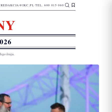
REDAKCJA@IKC.PL
·
TEL. 600 015 060
NY
026
łego kraju.