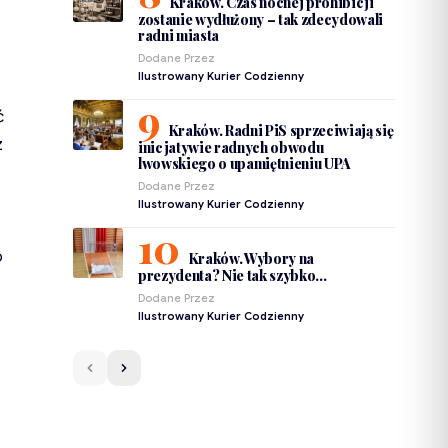
Kraków. Czas nocnej prohibicji
zostanie wydłużony – tak zdecydowali
radni miasta
Dodane Przez
Ilustrowany Kurier Codzienny
ć
Kraków. Radni PiS sprzeciwiają się
z
inicjatywie radnych obwodu
lwowskiego o upamiętnieniu UPA
Dodane Przez
Ilustrowany Kurier Codzienny
o
Kraków. Wybory na
prezydenta? Nie tak szybko…
Dodane Przez
Ilustrowany Kurier Codzienny