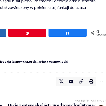
o sądu biskupiego. Po tragedii decyzją administratora
stał zawieszony w pełnieniu tej funkcji do czasu
0
ępnij
Przypnij
Udostępnij
UDOSTĘ
iecezja tarnowska
ordynariusz sosnowiecki
NASTĘPNY ARTYKUŁ
Dwie z czterech sióstr urodzonych w lutym w
en