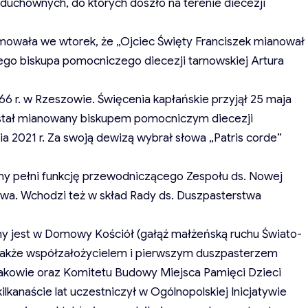
duchownych, do których doszło na terenie diecezji
rmowała we wtorek, że „Ojciec Święty Franciszek mianował
o biskupa pomocniczego diecezji tarnowskiej Artura
66 r. w Rzeszowie. Święcenia kapłańskie przyjął 25 maja
 został mianowany biskupem pomocniczym diecezji
ia 2021 r. Za swoją dewizą wybrał słowa „Patris corde”
żny pełni funkcję przewodniczącego Zespołu ds. Nowej
twa. Wchodzi też w skład Rady ds. Duszpasterstwa
ny jest w Domowy Kościół (gałąź małżeńską ruchu Świato-
t także współzałożycielem i pierwszym duszpasterzem
akowie oraz Komitetu Budowy Miejsca Pamięci Dzieci
lkanaście lat uczestniczył w Ogólnopolskiej Inicjatywie