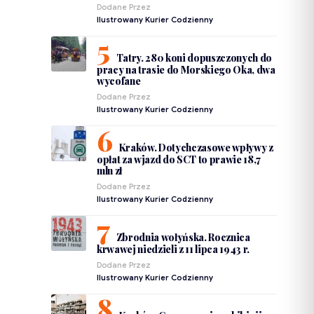
Dodane Przez
Ilustrowany Kurier Codzienny
Tatry. 280 koni dopuszczonych do
pracy na trasie do Morskiego Oka, dwa
wycofane
Dodane Przez
Ilustrowany Kurier Codzienny
Kraków. Dotychczasowe wpływy z
opłat za wjazd do SCT to prawie 18,7
mln zł
Dodane Przez
Ilustrowany Kurier Codzienny
Zbrodnia wołyńska. Rocznica
krwawej niedzieli z 11 lipca 1943 r.
Dodane Przez
Ilustrowany Kurier Codzienny