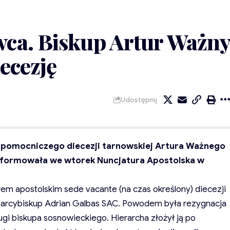
ca. Biskup Artur Ważn
ecezję
Udostępnij
 pomocniczego diecezji tarnowskiej Artura Ważnego
formowała we wtorek Nuncjatura Apostolska w
rem apostolskim sede vacante (na czas określony) diecezji
i arcybiskup Adrian Galbas SAC. Powodem była rezygnacja
gi biskupa sosnowieckiego. Hierarcha złożył ją po