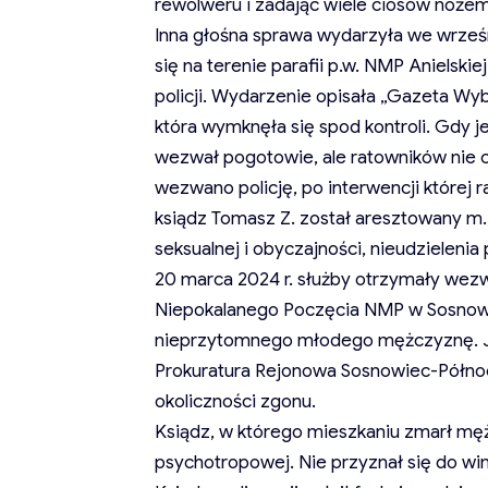
rewolweru i zadając wiele ciosów noże
Inna głośna sprawa wydarzyła we wrześn
się na terenie parafii p.w. NMP Anielski
policji. Wydarzenie opisała „Gazeta Wy
która wymknęła się spod kontroli. Gdy j
wezwał pogotowie, ale ratowników nie c
wezwano policję, po interwencji której 
ksiądz Tomasz Z. został aresztowany m
seksualnej i obyczajności, nieudzieleni
20 marca 2024 r. służby otrzymały wez
Niepokalanego Poczęcia NMP w Sosnowcu
nieprzytomnego młodego mężczyznę. Jeg
Prokuratura Rejonowa Sosnowiec-Północ
okoliczności zgonu.
Ksiądz, w którego mieszkaniu zmarł męż
psychotropowej. Nie przyznał się do win