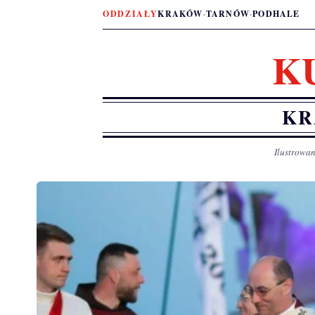
ODDZIAŁY
KRAKÓW
·
TARNÓW
·
PODHALE
K
KR
Ilustrowan