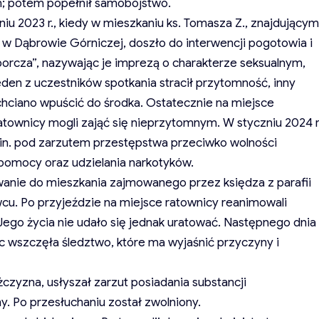
m; potem popełnił samobójstwo.
iu 2023 r., kiedy w mieszkaniu ks. Tomasza Z., znajdującym
ej w Dąbrowie Górniczej, doszło do interwencji pogotowia i
borcza”, nazywając je imprezą o charakterze seksualnym,
eden z uczestników spotkania stracił przytomność, inny
hciano wpuścić do środka. Ostatecznie na miejsce
ratownicy mogli zająć się nieprzytomnym. W styczniu 2024 r
.in. pod zarzutem przestępstwa przeciwko wolności
a pomocy oraz udzielania narkotyków.
wanie do mieszkania zajmowanego przez księdza z parafii
. Po przyjeździe na miejsce ratownicy reanimowali
o życia nie udało się jednak uratować. Następnego dnia
 wszczęła śledztwo, które ma wyjaśnić przyczyny i
czyzna, usłyszał zarzut posiadania substancji
y. Po przesłuchaniu został zwolniony.