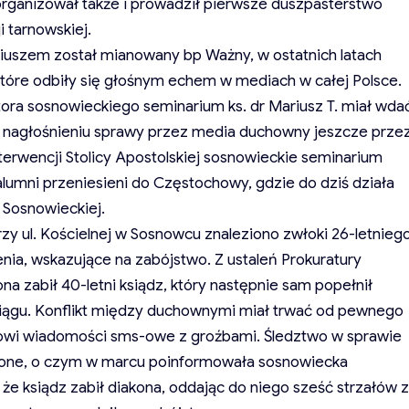
organizował także i prowadził pierwsze duszpasterstwo
 tarnowskiej.
ariuszem został mianowany bp Ważny, w ostatnich latach
 które odbiły się głośnym echem w mediach w całej Polsce.
tora sosnowieckiego seminarium ks. dr Mariusz T. miał wda
Po nagłośnieniu sprawy przez media duchowny jeszcze prze
interwencji Stolicy Apostolskiej sosnowieckie seminarium
alumni przeniesieni do Częstochowy, gdzie do dziś działa
Sosnowieckiej.
zy ul. Kościelnej w Sosnowcu znaleziono zwłoki 26-letnieg
żenia, wskazujące na zabójstwo. Z ustaleń Prokuratury
 zabił 40-letni ksiądz, który następnie sam popełnił
ciągu. Konflikt między duchownymi miał trwać od pewnego
onowi wiadomości sms-owe z groźbami. Śledztwo w sprawie
rzone, o czym w marcu poinformowała sosnowiecka
 że ksiądz zabił diakona, oddając do niego sześć strzałów z