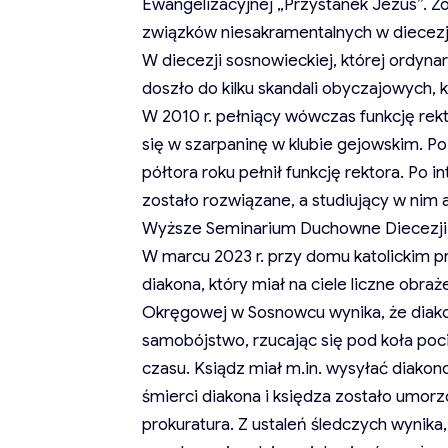
Ewangelizacyjnej „Przystanek Jezus”. Z
związków niesakramentalnych w diecezji
W diecezji sosnowieckiej, której ordyn
doszło do kilku skandali obyczajowych,
W 2010 r. pełniący wówczas funkcję rek
się w szarpaninę w klubie gejowskim. 
półtora roku pełnił funkcję rektora. Po 
zostało rozwiązane, a studiujący w nim 
Wyższe Seminarium Duchowne Diecezji 
W marcu 2023 r. przy domu katolickim pr
diakona, który miał na ciele liczne obra
Okręgowej w Sosnowcu wynika, że diakona
samobójstwo, rzucając się pod koła po
czasu. Ksiądz miał m.in. wysyłać diak
śmierci diakona i księdza zostało umo
prokuratura. Z ustaleń śledczych wynika,