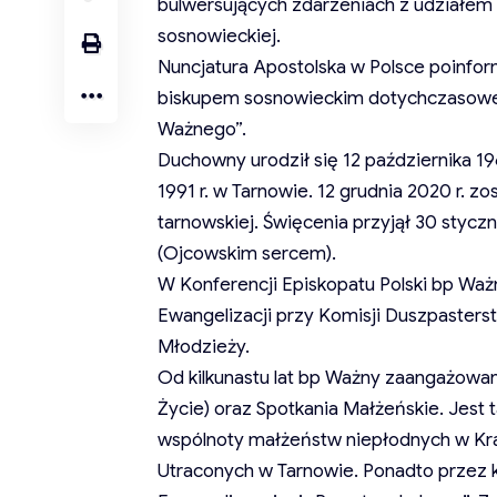
bulwersujących zdarzeniach z udziałem 
sosnowieckiej.
Nuncjatura Apostolska w Polsce poinfo
biskupem sosnowieckim dotychczasoweg
Ważnego”.
Duchowny urodził się 12 października 19
1991 r. w Tarnowie. 12 grudnia 2020 r.
tarnowskiej. Święcenia przyjął 30 styczn
(Ojcowskim sercem).
W Konferencji Episkopatu Polski bp Wa
Ewangelizacji przy Komisji Duszpasters
Młodzieży.
Od kilkunastu lat bp Ważny zaangażowa
Życie) oraz Spotkania Małżeńskie. Jes
wspólnoty małżeństw niepłodnych w Kr
Utraconych w Tarnowie. Ponadto przez ki