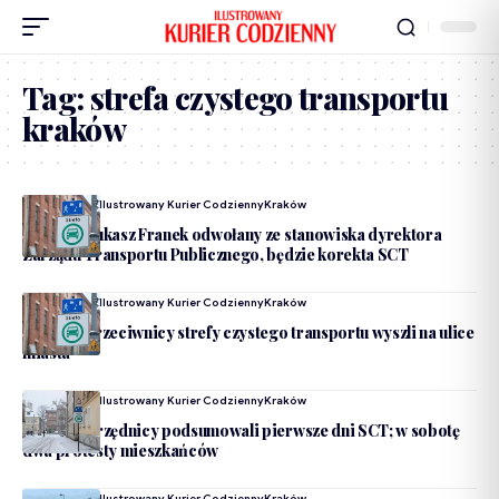
Tag:
strefa czystego transportu
kraków
Dodane Przez
Ilustrowany Kurier Codzienny
Kraków
Kraków. Łukasz Franek odwołany ze stanowiska dyrektora
Zarządu Transportu Publicznego, będzie korekta SCT
Dodane Przez
Ilustrowany Kurier Codzienny
Kraków
Kraków. Przeciwnicy strefy czystego transportu wyszli na ulice
miasta
Dodane Przez
Ilustrowany Kurier Codzienny
Kraków
Kraków. Urzędnicy podsumowali pierwsze dni SCT; w sobotę
dwa protesty mieszkańców
Dodane Przez
Ilustrowany Kurier Codzienny
Kraków