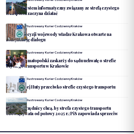
Kraków. System informatyczny związany ze strefą czystego
transportu zaczyna działać
Dodane Przez
Ilustrowany Kurier Codzienny
Kraków
SCT: po decyzji wojewody władze Krakowa otwarte na
kontynuację dialogu
Dodane Przez
Ilustrowany Kurier Codzienny
Kraków
Wojewoda małopolski zaskarży do sądu uchwałę o strefie
czystego transportu w Krakowie
Dodane Przez
Ilustrowany Kurier Codzienny
Kraków
Radni Nowej Huty przeciwko strefie czystego transportu
Dodane Przez
Ilustrowany Kurier Codzienny
Kraków
Kraków: urzędnicy chcą, by strefa czystego transportu
obowiązywała od połowy 2025 r.; PiS zapowiada sprzeciw