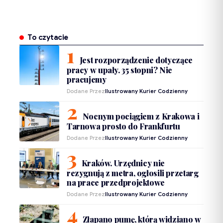
To czytacie
Jest rozporządzenie dotyczące
pracy w upały. 35 stopni? Nie
pracujemy
Dodane Przez
Ilustrowany Kurier Codzienny
Nocnym pociągiem z Krakowa i
Tarnowa prosto do Frankfurtu
Dodane Przez
Ilustrowany Kurier Codzienny
Kraków. Urzędnicy nie
rezygnują z metra, ogłosili przetarg
na prace przedprojektowe
Dodane Przez
Ilustrowany Kurier Codzienny
Złapano pumę, którą widziano w