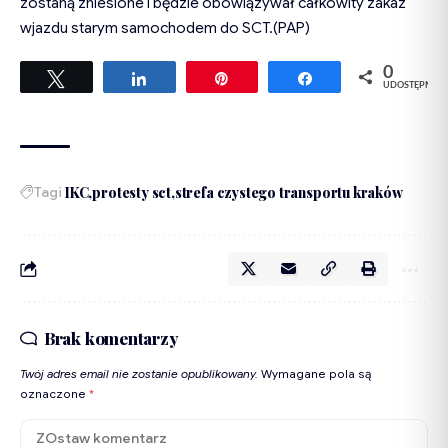
zostaną zniesione i będzie obowiązywał całkowity zakaz
wjazdu starym samochodem do SCT.(PAP)
0
Tweetuj
Udostępnij
Przypnij
Udostępnij
UDOSTĘPNIEŃ
Tagi
IKC
protesty sct
strefa czystego transportu kraków
Brak komentarzy
Twój adres email nie zostanie opublikowany.
Wymagane pola są
oznaczone
*