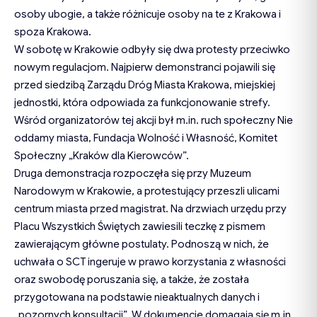
osoby ubogie, a także różnicuje osoby na te z Krakowa i
spoza Krakowa.
W sobotę w Krakowie odbyły się dwa protesty przeciwko
nowym regulacjom. Najpierw demonstranci pojawili się
przed siedzibą Zarządu Dróg Miasta Krakowa, miejskiej
jednostki, która odpowiada za funkcjonowanie strefy.
Wśród organizatorów tej akcji był m.in. ruch społeczny Nie
oddamy miasta, Fundacja Wolność i Własność, Komitet
Społeczny „Kraków dla Kierowców”.
Druga demonstracja rozpoczęła się przy Muzeum
Narodowym w Krakowie, a protestujący przeszli ulicami
centrum miasta przed magistrat. Na drzwiach urzędu przy
Placu Wszystkich Świętych zawiesili teczkę z pismem
zawierającym główne postulaty. Podnoszą w nich, że
uchwała o SCT ingeruje w prawo korzystania z własności
oraz swobodę poruszania się, a także, że została
przygotowana na podstawie nieaktualnych danych i
„pozornych konsultacji”. W dokumencie domagają się m.in.