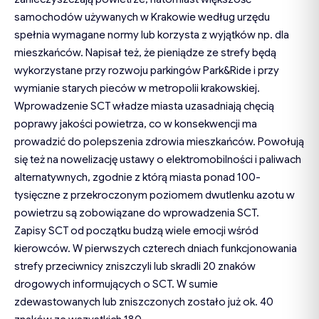
samochodów używanych w Krakowie według urzędu
spełnia wymagane normy lub korzysta z wyjątków np. dla
mieszkańców. Napisał też, że pieniądze ze strefy będą
wykorzystane przy rozwoju parkingów Park&Ride i przy
wymianie starych pieców w metropolii krakowskiej.
Wprowadzenie SCT władze miasta uzasadniają chęcią
poprawy jakości powietrza, co w konsekwencji ma
prowadzić do polepszenia zdrowia mieszkańców. Powołują
się też na nowelizację ustawy o elektromobilności i paliwach
alternatywnych, zgodnie z którą miasta ponad 100-
tysięczne z przekroczonym poziomem dwutlenku azotu w
powietrzu są zobowiązane do wprowadzenia SCT.
Zapisy SCT od początku budzą wiele emocji wśród
kierowców. W pierwszych czterech dniach funkcjonowania
strefy przeciwnicy zniszczyli lub skradli 20 znaków
drogowych informujących o SCT. W sumie
zdewastowanych lub zniszczonych zostało już ok. 40