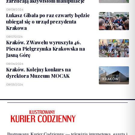
zarzucają aktywistom manipulacje
08/08/2026
Łukasz Gibała po raz czwarty będzie
ubiegał się o urząd prezydenta
KRAKÓW
Krakowa
08/07/2026
Kraków. Z Wawelu wyruszyła 46.
Piesza Pielgrzymka Krakowska na
KRAKÓW
Jasną Górę
08/06/2026
Kraków. Kolejny konkurs na
dyrektora Muzeum MOCAK
KRAKÓW
08/05/2026
Ilustrowany Kurier Codzienny — telewizja internetowa, gazeta i