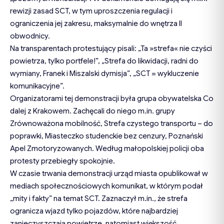
rewizji zasad SCT, w tym uproszczenia regulacji i
ograniczenia jej zakresu, maksymalnie do wnętrza II
obwodnicy.
Na transparentach protestujący pisali: „Ta »strefa« nie czyści
powietrza, tylko portfele!”, „Strefa do likwidacji, radni do
wymiany, Franek i Miszalski dymisja”, „SCT = wykluczenie
komunikacyjne”.
Organizatorami tej demonstracji była grupa obywatelska Co
dalej z Krakowem. Zachęcali do niego m.in. grupy
Zrównoważona mobilność, Strefa czystego transportu – do
poprawki, Miasteczko studenckie bez cenzury, Poznański
Apel Zmotoryzowanych. Według małopolskiej policji oba
protesty przebiegły spokojnie.
W czasie trwania demonstracji urząd miasta opublikował w
mediach społecznościowych komunikat, w którym podał
„mity i fakty” na temat SCT. Zaznaczył m.in., że strefa
ogranicza wjazd tylko pojazdów, które najbardziej
zanieczyszczają powietrze, natomiast większość