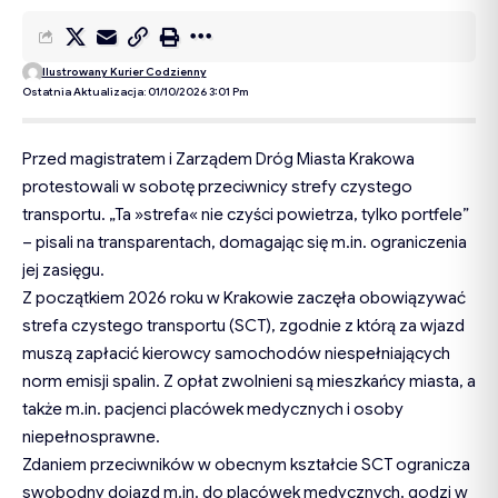
Ilustrowany Kurier Codzienny
Ostatnia Aktualizacja: 01/10/2026 3:01 Pm
Przed magistratem i Zarządem Dróg Miasta Krakowa
protestowali w sobotę przeciwnicy strefy czystego
transportu. „Ta »strefa« nie czyści powietrza, tylko portfele”
– pisali na transparentach, domagając się m.in. ograniczenia
jej zasięgu.
Z początkiem 2026 roku w Krakowie zaczęła obowiązywać
strefa czystego transportu (SCT), zgodnie z którą za wjazd
muszą zapłacić kierowcy samochodów niespełniających
norm emisji spalin. Z opłat zwolnieni są mieszkańcy miasta, a
także m.in. pacjenci placówek medycznych i osoby
niepełnosprawne.
Zdaniem przeciwników w obecnym kształcie SCT ogranicza
swobodny dojazd m.in. do placówek medycznych, godzi w