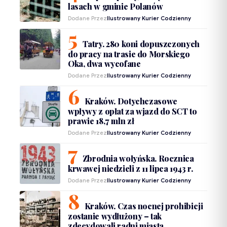
lasach w gminie Polanów
Dodane Przez
Ilustrowany Kurier Codzienny
Tatry. 280 koni dopuszczonych
do pracy na trasie do Morskiego
Oka, dwa wycofane
Dodane Przez
Ilustrowany Kurier Codzienny
Kraków. Dotychczasowe
wpływy z opłat za wjazd do SCT to
prawie 18,7 mln zł
Dodane Przez
Ilustrowany Kurier Codzienny
Zbrodnia wołyńska. Rocznica
krwawej niedzieli z 11 lipca 1943 r.
Dodane Przez
Ilustrowany Kurier Codzienny
Kraków. Czas nocnej prohibicji
zostanie wydłużony – tak
zdecydowali radni miasta