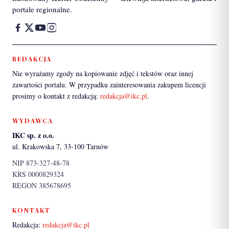
portale regionalne.
REDAKCJA
Nie wyrażamy zgody na kopiowanie zdjęć i tekstów oraz innej
zawartości portalu. W przypadku zainteresowania zakupem licencji
prosimy o kontakt z redakcją:
redakcja@ikc.pl
.
WYDAWCA
IKC sp. z o.o.
ul. Krakowska 7, 33-100 Tarnów
NIP 873-327-48-78
KRS 0000829324
REGON 385678695
KONTAKT
Redakcja:
redakcja@ikc.pl