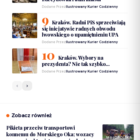
Dodane Przez
Ilustrowany Kurier Codzienny
Kraków. Radni PiS sprzeciwiają
się inicjatywie radnych obwodu
lwowskiego o upamiętnieniu UPA
Dodane Przez
Ilustrowany Kurier Codzienny
Kraków. Wybory na
prezydenta? Nie tak szybko…
Dodane Przez
Ilustrowany Kurier Codzienny
Zobacz również
Pikieta przeciw transportowi
konnemu do Morskiego Oka; wozacy
MAŁOPOLSKA