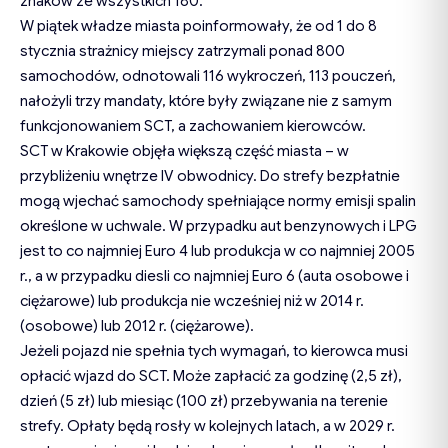
znaków ze wszystkich 180.
W piątek władze miasta poinformowały, że od 1 do 8
stycznia strażnicy miejscy zatrzymali ponad 800
samochodów, odnotowali 116 wykroczeń, 113 pouczeń,
nałożyli trzy mandaty, które były związane nie z samym
funkcjonowaniem SCT, a zachowaniem kierowców.
SCT w Krakowie objęła większą część miasta – w
przybliżeniu wnętrze IV obwodnicy. Do strefy bezpłatnie
mogą wjechać samochody spełniające normy emisji spalin
określone w uchwale. W przypadku aut benzynowych i LPG
jest to co najmniej Euro 4 lub produkcja w co najmniej 2005
r., a w przypadku diesli co najmniej Euro 6 (auta osobowe i
ciężarowe) lub produkcja nie wcześniej niż w 2014 r.
(osobowe) lub 2012 r. (ciężarowe).
Jeżeli pojazd nie spełnia tych wymagań, to kierowca musi
opłacić wjazd do SCT. Może zapłacić za godzinę (2,5 zł),
dzień (5 zł) lub miesiąc (100 zł) przebywania na terenie
strefy. Opłaty będą rosły w kolejnych latach, a w 2029 r.