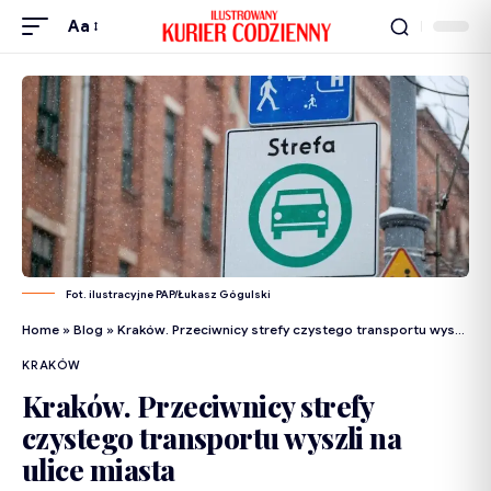
Aa
Fot. ilustracyjne PAP/Łukasz Gógulski
Home
»
Blog
»
Kraków. Przeciwnicy strefy czystego transportu wyszli na ulice miasta
KRAKÓW
Kraków. Przeciwnicy strefy
czystego transportu wyszli na
ulice miasta