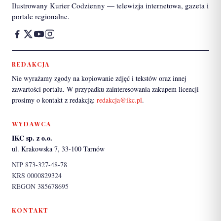
Ilustrowany Kurier Codzienny — telewizja internetowa, gazeta i
portale regionalne.
REDAKCJA
Nie wyrażamy zgody na kopiowanie zdjęć i tekstów oraz innej
zawartości portalu. W przypadku zainteresowania zakupem licencji
prosimy o kontakt z redakcją:
redakcja@ikc.pl
.
WYDAWCA
IKC sp. z o.o.
ul. Krakowska 7, 33-100 Tarnów
NIP 873-327-48-78
KRS 0000829324
REGON 385678695
KONTAKT