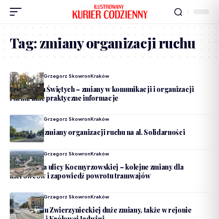
Tag:
zmiany organizacji ruchu
Dodane Przez
Grzegorz Skowron
Kraków
Wszystkich Świętych – zmiany w komunikacji i organizacji
ruchu, inne praktyczne informacje
Dodane Przez
Grzegorz Skowron
Kraków
Od soboty zmiany organizacji ruchu na al. Solidarności
Dodane Przez
Grzegorz Skowron
Kraków
Rozbudowa ulicy Kocmyrzowskiej – kolejne zmiany dla
kierowców i zapowiedź powrotu tramwajów
Dodane Przez
Grzegorz Skowron
Kraków
Po otwarciu Zwierzynieckiej duże zmiany, także w rejonie
Kościuszki i Królowej Jadwigi