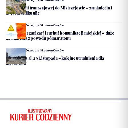
Dodane Przez
Grzegorz Skowron
Kraków
Budowa linii tramwajowej do Mistrzejowic – zamknięcia i
zwężenia kilku ulic
Dodane Przez
Grzegorz Skowron
Kraków
Zmiany w organizacji ruchu i komunikacji miejskiej – duże
utrudnienia z powodu półmaratonu
Dodane Przez
Grzegorz Skowron
Kraków
Rozbudowa al. 29 Listopada – kolejne utrudnienia dla
kierowców