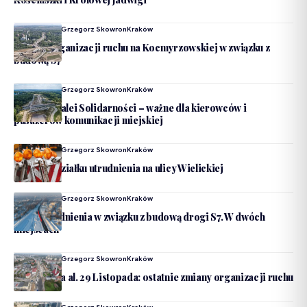
Dodane Przez
Grzegorz Skowron
Kraków
Zmiana organizacji ruchu na Kocmyrzowskiej w związku z
budową S7
Dodane Przez
Grzegorz Skowron
Kraków
Zmiany na alei Solidarności – ważne dla kierowców i
pasażerów komunikacji miejskiej
Dodane Przez
Grzegorz Skowron
Kraków
Od poniedziałku utrudnienia na ulicy Wielickiej
Dodane Przez
Grzegorz Skowron
Kraków
Nowe utrudnienia w związku z budową drogi S7. W dwóch
miejscach
Dodane Przez
Grzegorz Skowron
Kraków
Rozbudowa al. 29 Listopada: ostatnie zmiany organizacji ruchu