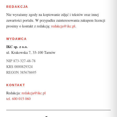
REDAKCJA
Nie wyrażamy zgody na kopiowanie zdjęć i tekstów oraz innej
zawartości portalu. W przypadku zainteresowania zakupem licencji
prosimy o kontakt z redakcją:
redakcja@ikc.pl
.
WYDAWCA
IKC sp. z o.o.
ul. Krakowska 7, 33-100 Tarnów
NIP 873-327-48-78
KRS 0000829324
REGON 385678695
KONTAKT
Redakcja:
redakcja@ikc.pl
tel. 600 015 060