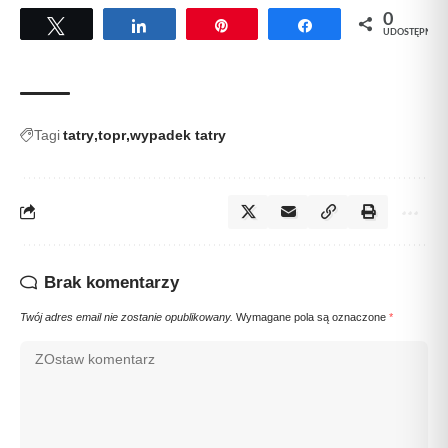
0
Tweetuj
Udostępnij
Przypnij
Udostępnij
UDOSTĘPNIEŃ
Tagi
tatry
topr
wypadek tatry
Brak komentarzy
Twój adres email nie zostanie opublikowany.
Wymagane pola są oznaczone
*