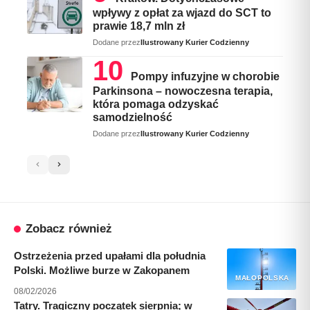
wpływy z opłat za wjazd do SCT to
prawie 18,7 mln zł
Dodane przez
Ilustrowany Kurier Codzienny
Pompy infuzyjne w chorobie
Parkinsona – nowoczesna terapia,
która pomaga odzyskać
samodzielność
Dodane przez
Ilustrowany Kurier Codzienny
Zobacz również
Ostrzeżenia przed upałami dla południa
Polski. Możliwe burze w Zakopanem
MAŁOPOLSKA
08/02/2026
Tatry. Tragiczny początek sierpnia; w