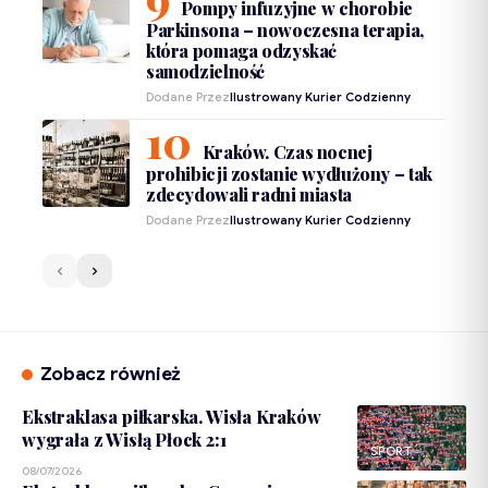
Pompy infuzyjne w chorobie
Parkinsona – nowoczesna terapia,
która pomaga odzyskać
samodzielność
Dodane Przez
Ilustrowany Kurier Codzienny
Kraków. Czas nocnej
prohibicji zostanie wydłużony – tak
zdecydowali radni miasta
Dodane Przez
Ilustrowany Kurier Codzienny
Zobacz również
Ekstraklasa piłkarska. Wisła Kraków
wygrała z Wisłą Płock 2:1
SPORT
08/07/2026