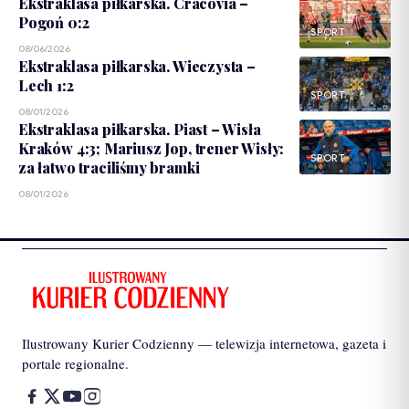
Ekstraklasa piłkarska. Cracovia –
Pogoń 0:2
SPORT
08/06/2026
Ekstraklasa piłkarska. Wieczysta –
Lech 1:2
SPORT
08/01/2026
Ekstraklasa piłkarska. Piast – Wisła
Kraków 4:3; Mariusz Jop, trener Wisły:
SPORT
za łatwo traciliśmy bramki
08/01/2026
Ilustrowany Kurier Codzienny — telewizja internetowa, gazeta i
portale regionalne.