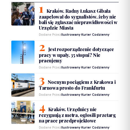
Kraków. Radny Łukasz Gibała
zaapelował do sygnalistów, żeby nie
bali się zgłaszać nieprawidłowości w
Urzędzie Miasta
Dodane Przez
Ilustrowany Kurier Codzienny
Jest rozporządzenie dotyczące
pracy w upały. 35 stopni? Nie
pracujemy
Dodane Przez
Ilustrowany Kurier Codzienny
Nocnym pociągiem z Krakowa i
Tarnowa prosto do Frankfurtu
Dodane Przez
Ilustrowany Kurier Codzienny
Kraków. Urzędnicy nie
rezygnują z metra, ogłosili przetarg
na prace przedprojektowe
Dodane Przez
Ilustrowany Kurier Codzienny