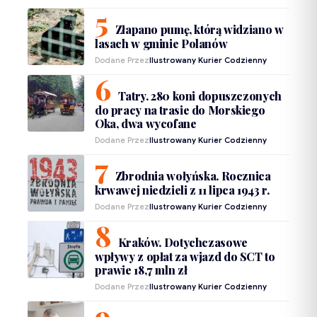
Złapano pumę, którą widziano w
lasach w gminie Polanów
Dodane Przez
Ilustrowany Kurier Codzienny
Tatry. 280 koni dopuszczonych
do pracy na trasie do Morskiego
Oka, dwa wycofane
Dodane Przez
Ilustrowany Kurier Codzienny
Zbrodnia wołyńska. Rocznica
krwawej niedzieli z 11 lipca 1943 r.
Dodane Przez
Ilustrowany Kurier Codzienny
Kraków. Dotychczasowe
wpływy z opłat za wjazd do SCT to
prawie 18,7 mln zł
Dodane Przez
Ilustrowany Kurier Codzienny