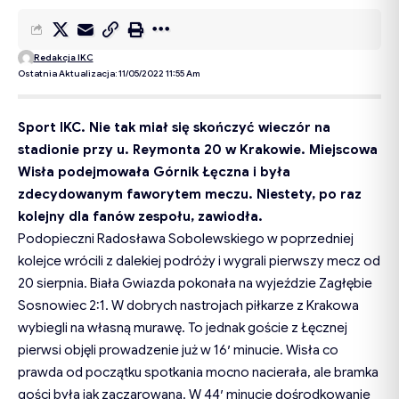
Redakcja IKC
Ostatnia Aktualizacja: 11/05/2022 11:55 Am
Sport IKC. Nie tak miał się skończyć wieczór na
stadionie przy u. Reymonta 20 w Krakowie. Miejscowa
Wisła podejmowała Górnik Łęczna i była
zdecydowanym faworytem meczu. Niestety, po raz
kolejny dla fanów zespołu, zawiodła.
Podopieczni Radosława Sobolewskiego w poprzedniej
kolejce wrócili z dalekiej podróży i wygrali pierwszy mecz od
20 sierpnia. Biała Gwiazda pokonała na wyjeździe Zagłębie
Sosnowiec 2:1. W dobrych nastrojach piłkarze z Krakowa
wybiegli na własną murawę. To jednak goście z Łęcznej
pierwsi objęli prowadzenie już w 16′ minucie. Wisła co
prawda od początku spotkania mocno nacierała, ale bramka
gości była jak zaczarowana. W 44′ minucie dośrodkowanie