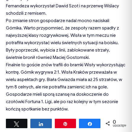
Fernandeza wykorzystał Dawid Szot i na przerwę Wiślacy
schodzili z remisem.
Po zmianie stron gospodarze nadal mocno naciskali
Górnika. Warto przypomnieć, że zespoły razem spadły z
najwyższej klasy rozgrywkowej. Wisła w tym meczu nie
potrafiła wykorzystać wielu świetnych sytuacji na boisku.
Były poprzeczki, wybicia z linii, zablokowane strzały,
świetnie bronił również Maciej Gostomski.
Finalnie to goście znów trafili do bramki Wisły wykorzystując
kontrę. Górnik wygrywa 2:1. Wisła Kraków przeważała w
wielu aspektach gry. Biała Gwiazda miała aż 25 strzałów, w
tym 8 celnych, ale nie potrafiła zamienić ich na gole.
Gospodarze mieli sporą szansę na doskoczenie do
czołówki Fortuna 1. Ligi, ale po raz kolejny w tym sezonie
kończą spotkanie bez punktów.
0
Tweetuj
Udostępnij
Przypnij
Udostępnij
UDOSTĘPNIEŃ