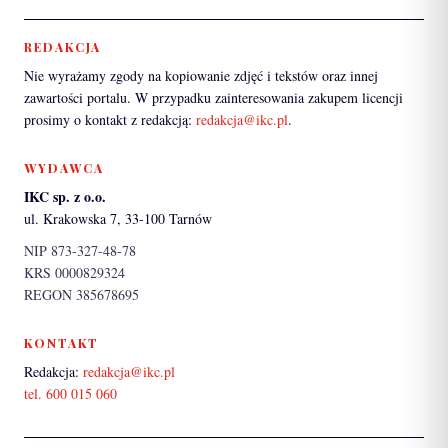
REDAKCJA
Nie wyrażamy zgody na kopiowanie zdjęć i tekstów oraz innej
zawartości portalu. W przypadku zainteresowania zakupem licencji
prosimy o kontakt z redakcją:
redakcja@ikc.pl
.
WYDAWCA
IKC sp. z o.o.
ul. Krakowska 7, 33-100 Tarnów
NIP 873-327-48-78
KRS 0000829324
REGON 385678695
KONTAKT
Redakcja:
redakcja@ikc.pl
tel. 600 015 060