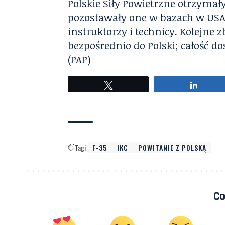
Polskie Siły Powietrzne otrzymały
pozostawały one w bazach w USA, g
instruktorzy i technicy. Kolejne
bezpośrednio do Polski; całość d
(PAP)
Tweetuj
Udostę
Tagi
F-35
IKC
POWITANIE Z POLSKĄ
Co