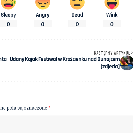
Sleepy
Angry
Dead
Wink
0
0
0
0
NASTĘPNY ARTYKUŁ
nta
Udany Kajak Festiwal w Krościenku nad Dunajcem
[zdjęcia]
e pola są oznaczone
*