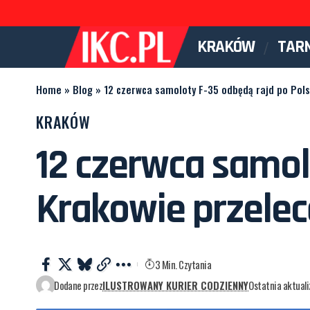
KRAKÓW
TAR
Home
»
Blog
»
12 czerwca samoloty F-35 odbędą rajd po Pol
KRAKÓW
12 czerwca samol
Krakowie przele
3 Min. Czytania
Dodane przez
ILUSTROWANY KURIER CODZIENNY
Ostatnia aktual