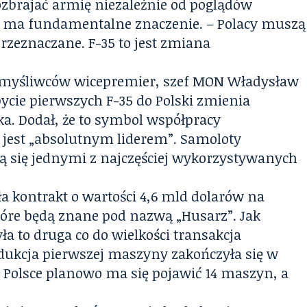
ozbrajać armię niezależnie od poglądów
ł – ma fundamentalne znaczenie. – Polacy muszą
przeznaczane. F-35 to jest zmiana
ie myśliwców wicepremier, szef MON Władysław
ycie pierwszych F-35 do Polski zmienia
ka. Dodał, że to symbol współpracy
ka jest „absolutnym liderem”. Samoloty
ją się jednymi z najczęściej wykorzystywanych
ła kontrakt o wartości 4,6 mld dolarów na
tóre będą znane pod nazwą „Husarz”. Jak
a to druga co do wielkości transakcja
odukcja pierwszej maszyny zakończyła się w
 w Polsce planowo ma się pojawić 14 maszyn, a