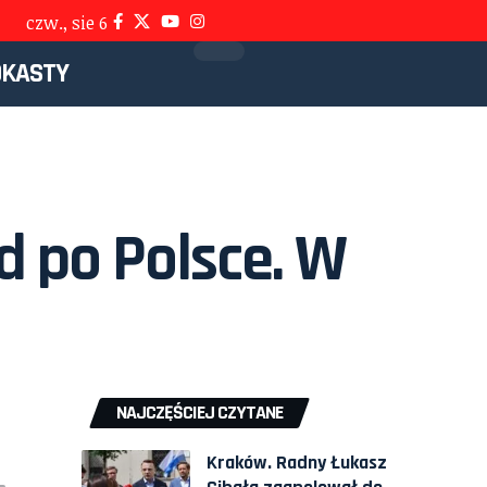
czw., sie 6
DKASTY
d po Polsce. W
NAJCZĘŚCIEJ CZYTANE
Kraków. Radny Łukasz