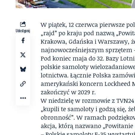
W piątek, 12 czerwca pierwsze p
Udostępnij
„rajd” po kraju pod nazwą „Powita
Krakowa, Gdańska i Warszawy, że
najnowocześniejszym sprzętem –
Pod koniec maja do 32. Bazy Lotn
polskie samoloty wielozadaniowe
lotnictwa. Łącznie Polska zamów
amerykański koncern Lockheed M
zakończyć w 2029 r.
W
niedzielę
w rozmowie z TVN24 T
„kupili te samoloty i godzą się,
obronność”. W ramach podziękowan
akcja, którą nazwano „Powitanie 
– Polskie samoloty F-35 wystartu