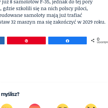
 już 8 samolotów F-35, jednak do tej pory
dzie szkolili się na nich polscy piloci,
 zbudowane samoloty mają już trafiać
ostaw 32 maszyn ma się zakończyć w 2029 roku.
0
pnij
Przypnij
Udostępnij
UDOSTĘP
 myślisz?