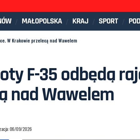
NÓW
MAŁOPOLSKA
KRAJ
SPORT
PO
sce. W Krakowie przelecą nad Wawelem
oty F-35 odbędą raj
cą nad Wawelem
izacja: 06/09/2026