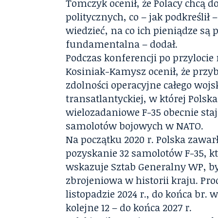
Tomczyk ocenił, że Polacy chcą d
politycznych, co – jak podkreśli
wiedzieć, na co ich pieniądze są 
fundamentalna – dodał.
Podczas konferencji po przyloc
Kosiniak-Kamysz ocenił, że przyb
zdolności operacyjne całego wojs
transatlantyckiej, w której Pols
wielozadaniowe F-35 obecnie sta
samolotów bojowych w NATO.
Na początku 2020 r. Polska zawar
pozyskanie 32 samolotów F-35, k
wskazuje Sztab Generalny WP, był
zbrojeniowa w historii kraju. Pr
listopadzie 2024 r., do końca br.
kolejne 12 – do końca 2027 r.