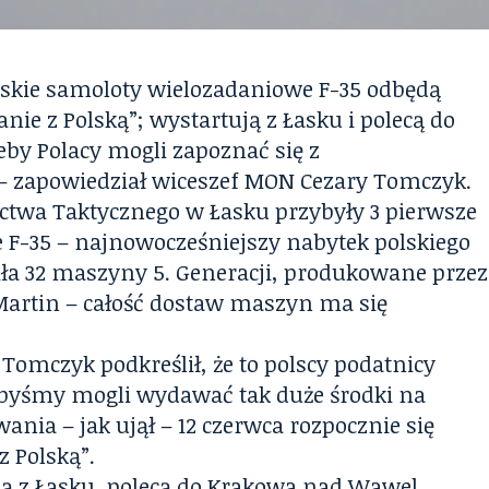
olskie samoloty wielozadaniowe F-35 odbędą
nie z Polską”; wystartują z Łasku i polecą do
by Polacy mogli zapoznać się z
 zapowiedział wiceszef MON Cezary Tomczyk.
ictwa Taktycznego w Łasku przybyły 3 pierwsze
 F-35 – najnowocześniejszy nabytek polskiego
iła 32 maszyny 5. Generacji, produkowane przez
artin – całość dostaw maszyn ma się
omczyk podkreślił, że to polscy podatnicy
 żebyśmy mogli wydawać tak duże środki na
ia – jak ujął – 12 czerwca rozpocznie się
z Polską”.
ją z Łasku, polecą do Krakowa nad Wawel,