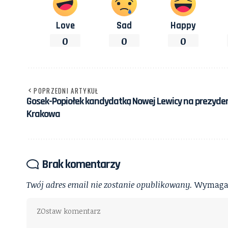
Love
Sad
Happy
0
0
0
POPRZEDNI ARTYKUŁ
Gosek-Popiołek kandydatką Nowej Lewicy na prezyde
Krakowa
Brak komentarzy
Twój adres email nie zostanie opublikowany.
Wymagan