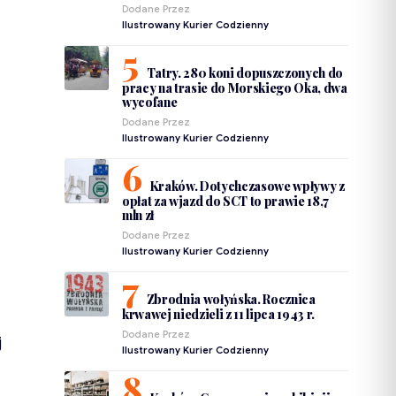
Dodane Przez
Ilustrowany Kurier Codzienny
Tatry. 280 koni dopuszczonych do
pracy na trasie do Morskiego Oka, dwa
wycofane
Dodane Przez
Ilustrowany Kurier Codzienny
Kraków. Dotychczasowe wpływy z
opłat za wjazd do SCT to prawie 18,7
mln zł
Dodane Przez
Ilustrowany Kurier Codzienny
Zbrodnia wołyńska. Rocznica
krwawej niedzieli z 11 lipca 1943 r.
Dodane Przez
j
Ilustrowany Kurier Codzienny