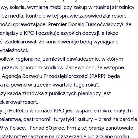
wy, solaria, wymianę mebli czy zakup wirtualnej strzelnicy.
eż media. Kontrole w tej sprawie zapowiedział resort
nności sprawdzające. Premier Donald Tusk oświadczył, że
niędzy z KPO i oczekuje szybkich decyzji, a także
ć. Zadeklarował, że konsekwencje będą wyciągane
zynależności.
lityki regionalnej zamieścił oświadczenie, w którym
h przedsiębiorcom środków. Zapewniono, że wstępne
ka Agencja Rozwoju Przedsiębiorczości (PARP), będą
 na pewno w trzecim kwartale tego roku”.
zy każda złotówka z publicznych pieniędzy jest
klarował resort.
tycji HoReCa w ramach KPO jest wsparcie mikro, małych i
larstwa, gastronomii, turystyki i kultury – branż najbardzie
 w Polsce. „Ponad 60 proc. firm z tej branży zanotowało
stały przeznaczone na rozszerzenie lub zmianę profilu