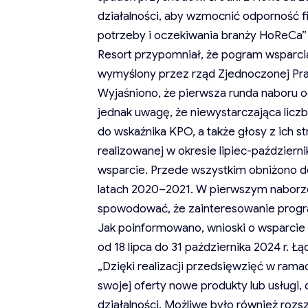
działalności, aby wzmocnić odporność f
potrzeby i oczekiwania branży HoReCa”
Resort przypomniał, że pogram wsparcia 
wymyślony przez rząd Zjednoczonej Pra
Wyjaśniono, że pierwsza runda naboru od
jednak uwagę, że niewystarczająca lic
do wskaźnika KPO, a także głosy z ich s
realizowanej w okresie lipiec-październ
wsparcie. Przede wszystkim obniżono do
latach 2020–2021. W pierwszym naborze 
spowodować, że zainteresowanie prog
Jak poinformowano, wnioski o wsparcie 
od 18 lipca do 31 października 2024 r. Ł
„Dzięki realizacji przedsięwzięć w rama
swojej oferty nowe produkty lub usługi
działalności. Możliwe było również rozs