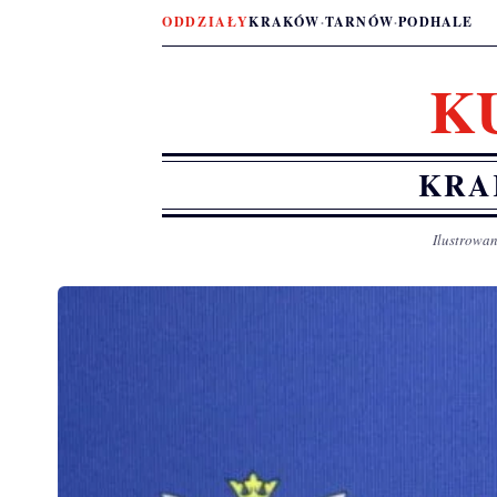
ODDZIAŁY
KRAKÓW
·
TARNÓW
·
PODHALE
K
KRA
Ilustrowan