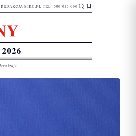
REDAKCJA@IKC.PL
·
TEL. 600 015 060
NY
2026
łego kraju.