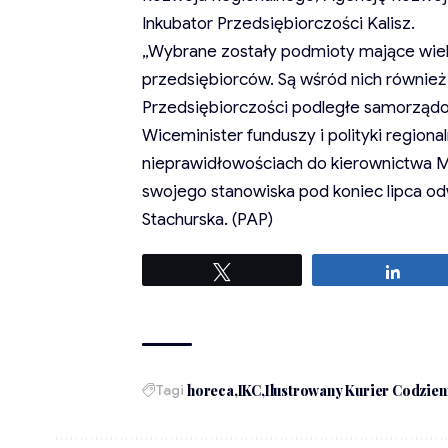
Inkubator Przedsiębiorczości Kalisz.
„Wybrane zostały podmioty mające wie
przedsiębiorców. Są wśród nich równie
Przedsiębiorczości podległe samorządo
Wiceminister funduszy i polityki regiona
nieprawidłowościach do kierownictwa MFi
swojego stanowiska pod koniec lipca o
Stachurska. (PAP)
Tweetuj
Udost
Tagi
horeca
IKC
Ilustrowany Kurier Codzie