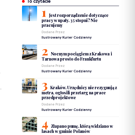
To czytacie
Jest rozporządzenie dotyczące
pracy w upały. 35 stopni? Nie
pracujemy
Dodane Przez
Ilustrowany Kurier Codzienny
Nocnym pociągiem z Krakowa i
Tarnowa prosto do Frankfurtu
Dodane Przez
Ilustrowany Kurier Codzienny
Kraków. Urzędnicy nie rezygnują z
metra, ogłosili przetarg na prace
przedprojektowe
Dodane Przez
Ilustrowany Kurier Codzienny
Złapano pumę, którą widziano w
lasach w gminie Polanów