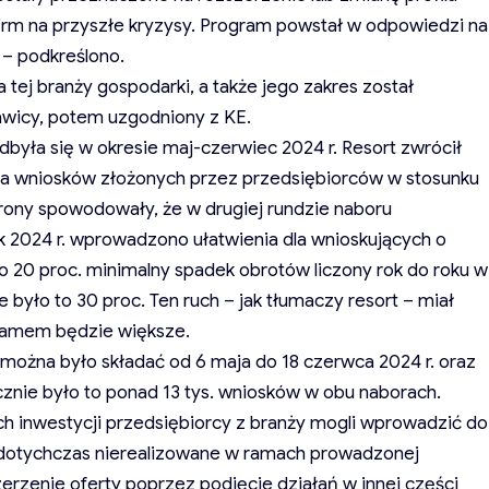
irm na przyszłe kryzysy. Program powstał w odpowiedzi na
 – podkreślono.
tej branży gospodarki, a także jego zakres został
wicy, potem uzgodniony z KE.
była się w okresie maj-czerwiec 2024 r. Resort zwrócił
zba wniosków złożonych przez przedsiębiorców w stosunku
trony spowodowały, że w drugiej rundzie naboru
ik 2024 r. wprowadzono ułatwienia dla wnioskujących o
 20 proc. minimalny spadek obrotów liczony rok do roku w
było to 30 proc. Ten ruch – jak tłumaczy resort – miał
ramem będzie większe.
można było składać od 6 maja do 18 czerwca 2024 r. oraz
ącznie było to ponad 13 tys. wniosków w obu naborach.
ch inwestycji przedsiębiorcy z branży mogli wprowadzić do
, dotychczas nierealizowane w ramach prowadzonej
zerzenie oferty poprzez podjęcie działań w innej części