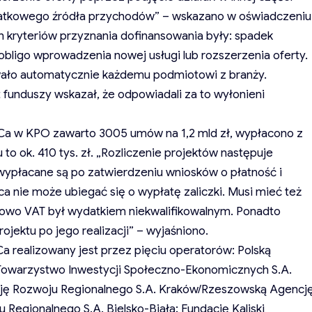
datkowego źródła przychodów” – wskazano w oświadczeniu
 kryteriów przyznania dofinansowania były: spadek
 obligo wprowadzenia nowej usługi lub rozszerzenia oferty.
wało automatycznie każdemu podmiotowi z branży.
t funduszy wskazał, że odpowiadali za to wyłonieni
a w KPO zawarto 3005 umów na 1,2 mld zł, wypłacono z
u to ok. 410 tys. zł. „Rozliczenie projektów następuje
 wypłacane są po zatwierdzeniu wniosków o płatność i
a nie może ubiegać się o wypłatę zaliczki. Musi mieć też
owo VAT był wydatkiem niekwalifikowalnym. Ponadto
jektu po jego realizacji” – wyjaśniono.
 realizowany jest przez pięciu operatorów: Polską
 Towarzystwo Inwestycji Społeczno-Ekonomicznych S.A.
cję Rozwoju Regionalnego S.A. Kraków/Rzeszowską Agencj
Regionalnego S.A. Bielsko-Biała; Fundację Kaliski