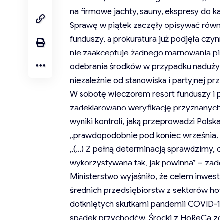
na firmowe jachty, sauny, ekspresy do ka
Sprawę w piątek zaczęły opisywać równi
funduszy, a prokuratura już podjęła czy
nie zaakceptuje żadnego marnowania pie
odebrania środków w przypadku naduży
niezależnie od stanowiska i partyjnej pr
W sobotę wieczorem resort funduszy i po
zadeklarowano weryfikację przyznanyc
wyniki kontroli, jaką przeprowadzi Pols
„prawdopodobnie pod koniec września, a
„(…) Z pełną determinacją sprawdzimy, c
wykorzystywana tak, jak powinna” – zade
Ministerstwo wyjaśniło, że celem inwes
średnich przedsiębiorstw z sektorów hote
dotkniętych skutkami pandemii COVID-19
spadek przychodów. Środki z HoReCa zo