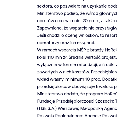
sektora, co pozwalało na uzyskanie do
Ministerstwo podało, że wśród głównych
obrotów o co najmniej 20 proc., a także
Zapewniono, że wsparcie nie przysługi
Jeśli chodzi o ocenę wniosków, to resor
operatorzy oraz ich eksperci.
W ramach wsparcia MŚP z branży HoReC
kolei 110 mln zł. Średnia wartość projekt
wyłącznie w formie refundacji, a środki
zawartych w nich kosztów. Przedsiębiorc
wkład własny, minimum 10 proc. Dodatk
przedsiębiorców obowiązuje trwałość pro
Ministerstwo dodało, że program HoReCa
Fundację Przedsiębiorczości Szczecin;
(TISE S.A.) Warszawa; Małopolską Agen
Rozwoju Regionalnego; Agencję Rozwoju 