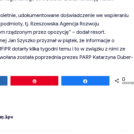
loletnie, udokumentowane doświadczenie we wspieraniu
ż podmioty, tj. Rzeszowska Agencja Rozwoju
m rządzonym przez opozycję” – dodał resort.
lnej Jan Szyszko przyznał w piątek, że informacje o
PR dotarły kilka tygodni temu i to w związku z nimi ze
dwołana została poprzednia prezes PARP Katarzyna Duber-
0
ępnij
Przypnij
Udostępnij
UDOSTĘ
nny
kpo