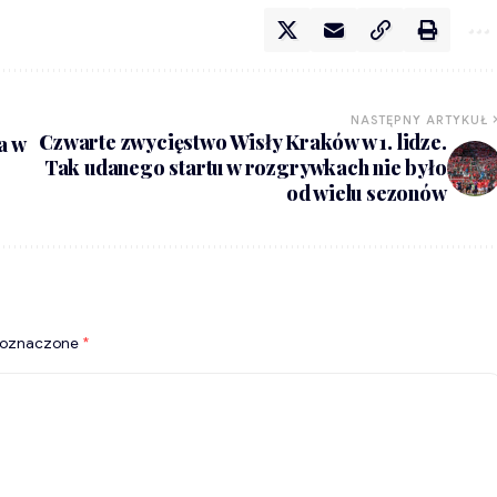
NASTĘPNY ARTYKUŁ
Czwarte zwycięstwo Wisły Kraków w 1. lidze.
a w
Tak udanego startu w rozgrywkach nie było
od wielu sezonów
 oznaczone
*