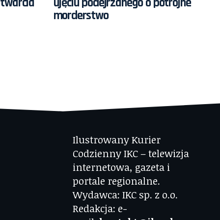
otwarcia
ujęciu podejrzanego o potrójne
morderstwo
Ilustrowany Kurier
Codzienny IKC – telewizja
internetowa, gazeta i
portale regionalne.
Wydawca: IKC sp. z o.o.
Redakcja: e-