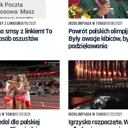
Y Z LINKIEM
08/16/2021
IKC
OLIMPIADA W TOKIO
08/08/2021
 smsy z linkiem! To
Powrót polskich olimpi
osób oszustów
Były owacje kibiców, by
podziękowania
 W TOKIO
07/31/2021
IKC
OLIMPIADA W TOKIO
07/23/2021
dal dla polskiej
Igrzyska rozpoczęte. 