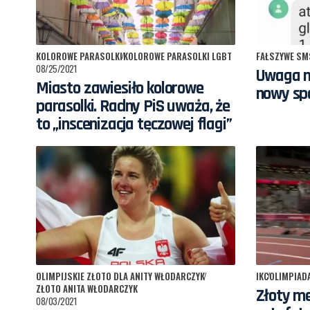
KOLOROWE PARASOLKI
KOLOROWE PARASOLKI LGBT
FAŁSZYWE SMS
08/25/2021
Uwaga na
Miasto zawiesiło kolorowe
nowy sp
parasolki. Radny PiS uważa, że
to „inscenizacja tęczowej flagi”
OLIMPIJSKIE ZŁOTO DLA ANITY WŁODARCZYK
IKC
OLIMPIADA
ZŁOTO ANITA WŁODARCZYK
Złoty me
08/03/2021