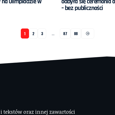
 na Olimpiadzie w
odbyła się ceremonia 
– bez publiczności
1
2
3
…
87
88
 tekstów oraz innej zawartości