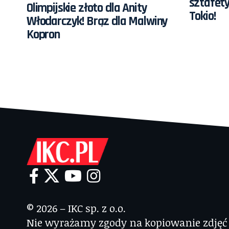
sztafety
Olimpijskie złoto dla Anity
Tokio!
Włodarczyk! Brąz dla Malwiny
Kopron
© 2026 – IKC sp. z o.o.
Nie wyrażamy zgody na kopiowanie zdjęć i