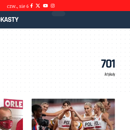
czw., sie 6
DKASTY
701
Artykuły