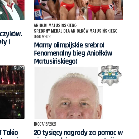
ANIOŁKI MATUSIŃSKIEGO
SREBRNY MEDAL DLA ANIOŁKÓW MATUSIŃSKIEGO
jczyków.
08/07/2021
ły i
Mamy olimpijskie srebro!
Fenomenalny bieg Aniołków
Matusińskiego!
IKC
07/18/2021
W Tokio
20 tysięcy nagrody za pomoc w