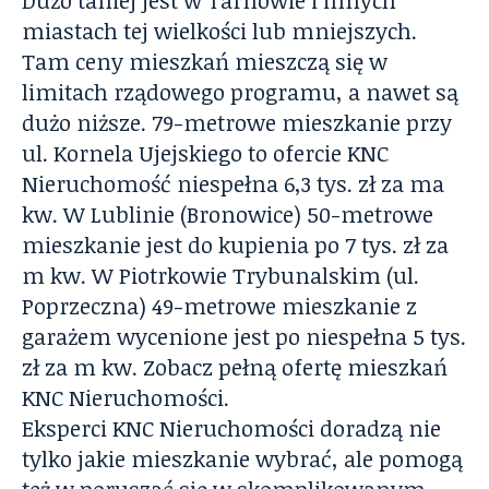
Dużo taniej jest w Tarnowie i innych
miastach tej wielkości lub mniejszych.
Tam ceny mieszkań mieszczą się w
limitach rządowego programu, a nawet są
dużo niższe.
79-metrowe mieszkanie przy
ul. Kornela Ujejskiego
to ofercie KNC
Nieruchomość niespełna 6,3 tys. zł za ma
kw.
W Lublinie (Bronowice) 50-metrowe
mieszkanie
jest do kupienia po 7 tys. zł za
m kw.
W Piotrkowie Trybunalskim (ul.
Poprzeczna) 49-metrowe mieszkanie z
garażem
wycenione jest po niespełna 5 tys.
zł za m kw. Zobacz
pełną ofertę mieszkań
KNC Nieruchomości
.
Eksperci KNC Nieruchomości
doradzą nie
tylko jakie mieszkanie wybrać, ale pomogą