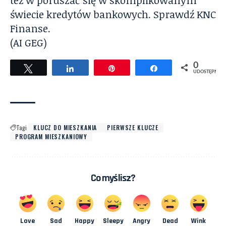
też w poruszać się w skomplikowanym
świecie kredytów bankowych.
Sprawdź KNC
Finanse
.
(AI GEG)
0
Tweetuj
Udostępnij
Przypnij
Udostępnij
UDOSTĘPNIEŃ
Tagi
KLUCZ DO MIESZKANIA
PIERWSZE KLUCZE
PROGRAM MIESZKANIOWY
Co myślisz?
Love
Sad
Happy
Sleepy
Angry
Dead
Wink