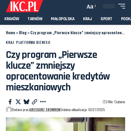
Aa
KRAKÓW
TARNÓW
MAŁOPOLSKA
KRAJ
SPORT
PODK
Home
»
Blog
»
Czy program „Pierwsze klucze” zmniejszy oprocentowanie kredytów mieszkaniowych
KRAJ
PLATFORMA BIZNESU
Czy program „Pierwsze
klucze” zmniejszy
oprocentowanie kredytów
mieszkaniowych
3 Min. Czytania
Dodane przez
GRZEGORZ SKOWRON
Ostatnia aktualizacja: 03/27/2025