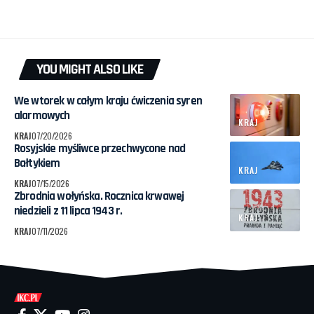
YOU MIGHT ALSO LIKE
We wtorek w całym kraju ćwiczenia syren
alarmowych
KRAJ
KRAJ
07/20/2026
Rosyjskie myśliwce przechwycone nad
Bałtykiem
KRAJ
KRAJ
07/15/2026
Zbrodnia wołyńska. Rocznica krwawej
niedzieli z 11 lipca 1943 r.
KRAJ
KRAJ
07/11/2026