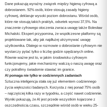
Dane pokazują wyraźny związek między higieną cyfrową a
dobrostanem. 92% osób, które stosują zasady higieny
cyfrowej, deklaruje wysoki poziom dobrostanu. Wśród osób,
które nie stosują takich praktyk, odsetek wynosi 37,5%. Na
znaczenie cyfrowego otoczenia zwraca uwagę także Bolesław
Michalski. Ekspert przypomina, że współczesne platformy są
projektowane tak, aby jak najdłużej utrzymywać uwagę
użytkownika. Dlatego w rozmowie o dobrostanie cyfrowym nie
wystarczy pytać tylko o liczbę godzin spędzanych online.
Równie ważne jest to, w jakim środowisku cyfrowym
funkcjonujemy, jakie mechanizmy walczą o naszą uwagę oraz
czy potrafimy świadomie stawiać im granice.
AI pomaga nie tylko w codziennych zadaniach
Sztuczna inteligencja stała się już elementem codziennego
życia większości badanych. Korzysta z niej ponad 75% osób
– najczęściej kilka razy w tygodniu, a część nawet codziennie.
Wyniki pokazują, że AI jest przede wszystkim kojarzone z
oszczędnością czasu, szczególnie wśród osób w wieku 25-