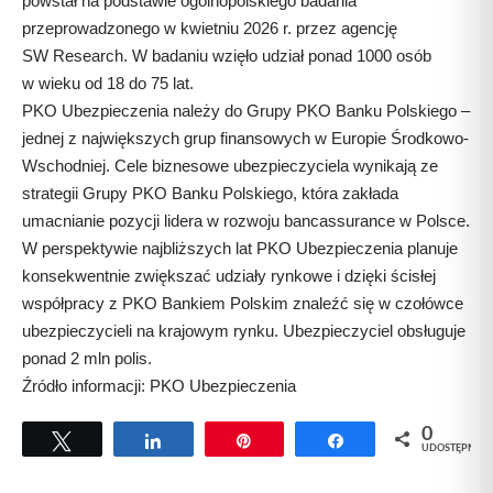
powstał na podstawie ogólnopolskiego badania
przeprowadzonego w kwietniu 2026 r. przez agencję
SW Research. W badaniu wzięło udział ponad 1000 osób
w wieku od 18 do 75 lat.
PKO Ubezpieczenia należy do Grupy PKO Banku Polskiego –
jednej z największych grup finansowych w Europie Środkowo-
Wschodniej. Cele biznesowe ubezpieczyciela wynikają ze
strategii Grupy PKO Banku Polskiego, która zakłada
umacnianie pozycji lidera w rozwoju bancassurance w Polsce.
W perspektywie najbliższych lat PKO Ubezpieczenia planuje
konsekwentnie zwiększać udziały rynkowe i dzięki ścisłej
współpracy z PKO Bankiem Polskim znaleźć się w czołówce
ubezpieczycieli na krajowym rynku. Ubezpieczyciel obsługuje
ponad 2 mln polis.
Źródło informacji: PKO Ubezpieczenia
0
Tweetuj
Udostępnij
Przypnij
Udostępnij
UDOSTĘPNIEŃ