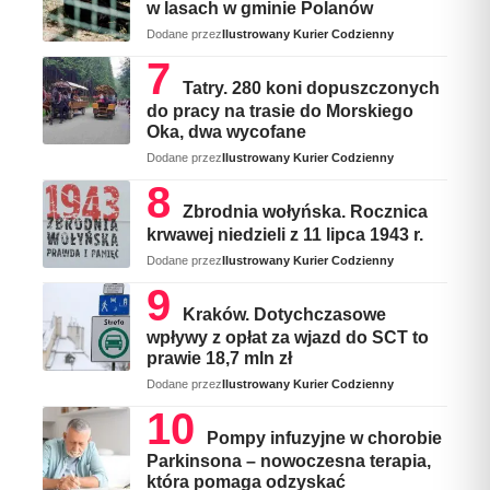
w lasach w gminie Polanów
Dodane przez
Ilustrowany Kurier Codzienny
Tatry. 280 koni dopuszczonych
do pracy na trasie do Morskiego
Oka, dwa wycofane
Dodane przez
Ilustrowany Kurier Codzienny
Zbrodnia wołyńska. Rocznica
krwawej niedzieli z 11 lipca 1943 r.
Dodane przez
Ilustrowany Kurier Codzienny
Kraków. Dotychczasowe
wpływy z opłat za wjazd do SCT to
prawie 18,7 mln zł
Dodane przez
Ilustrowany Kurier Codzienny
Pompy infuzyjne w chorobie
Parkinsona – nowoczesna terapia,
która pomaga odzyskać