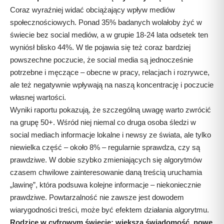
Coraz wyraźniej widać obciążający wpływ mediów
społecznościowych. Ponad 35% badanych wolałoby żyć w
świecie bez social mediów, a w grupie 18-24 lata odsetek ten
wyniósł blisko 44%. W tle pojawia się też coraz bardziej
powszechne poczucie, że social media są jednocześnie
potrzebne i męczące – obecne w pracy, relacjach i rozrywce,
ale też negatywnie wpływają na naszą koncentrację i poczucie
własnej wartości.
Wyniki raportu pokazują, że szczególną uwagę warto zwrócić
na grupę 50+. Wśród niej niemal co druga osoba śledzi w
social mediach informacje lokalne i newsy ze świata, ale tylko
niewielka część – około 8% – regularnie sprawdza, czy są
prawdziwe. W dobie szybko zmieniających się algorytmów
czasem chwilowe zainteresowanie daną treścią uruchamia
„lawinę”, która podsuwa kolejne informacje – niekoniecznie
prawdziwe. Powtarzalność nie zawsze jest dowodem
wiarygodności treści, może być efektem działania algorytmu.
Rodzice w cyfrowym świecie: większa świadomość, nowe