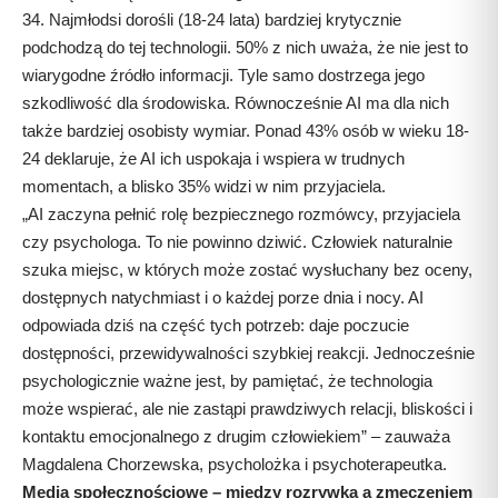
34. Najmłodsi dorośli (18-24 lata) bardziej krytycznie
podchodzą do tej technologii. 50% z nich uważa, że nie jest to
wiarygodne źródło informacji. Tyle samo dostrzega jego
szkodliwość dla środowiska. Równocześnie AI ma dla nich
także bardziej osobisty wymiar. Ponad 43% osób w wieku 18-
24 deklaruje, że AI ich uspokaja i wspiera w trudnych
momentach, a blisko 35% widzi w nim przyjaciela.
„AI zaczyna pełnić rolę bezpiecznego rozmówcy, przyjaciela
czy psychologa. To nie powinno dziwić. Człowiek naturalnie
szuka miejsc, w których może zostać wysłuchany bez oceny,
dostępnych natychmiast i o każdej porze dnia i nocy. AI
odpowiada dziś na część tych potrzeb: daje poczucie
dostępności, przewidywalności szybkiej reakcji. Jednocześnie
psychologicznie ważne jest, by pamiętać, że technologia
może wspierać, ale nie zastąpi prawdziwych relacji, bliskości i
kontaktu emocjonalnego z drugim człowiekiem” – zauważa
Magdalena Chorzewska, psycholożka i psychoterapeutka.
Media społecznościowe – między rozrywką a zmęczeniem