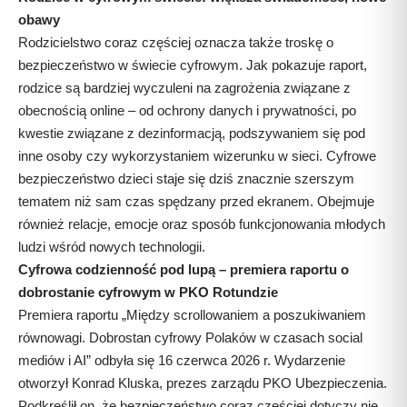
obawy
Rodzicielstwo coraz częściej oznacza także troskę o
bezpieczeństwo w świecie cyfrowym. Jak pokazuje raport,
rodzice są bardziej wyczuleni na zagrożenia związane z
obecnością online – od ochrony danych i prywatności, po
kwestie związane z dezinformacją, podszywaniem się pod
inne osoby czy wykorzystaniem wizerunku w sieci. Cyfrowe
bezpieczeństwo dzieci staje się dziś znacznie szerszym
tematem niż sam czas spędzany przed ekranem. Obejmuje
również relacje, emocje oraz sposób funkcjonowania młodych
ludzi wśród nowych technologii.
Cyfrowa codzienność pod lupą – premiera raportu o
dobrostanie cyfrowym w PKO Rotundzie
Premiera raportu „Między scrollowaniem a poszukiwaniem
równowagi. Dobrostan cyfrowy Polaków w czasach social
mediów i AI” odbyła się 16 czerwca 2026 r. Wydarzenie
otworzył Konrad Kluska, prezes zarządu PKO Ubezpieczenia.
Podkreślił on, że bezpieczeństwo coraz częściej dotyczy nie