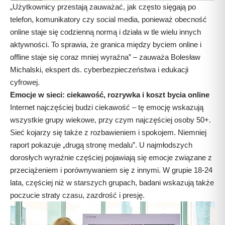
„Użytkownicy przestają zauważać, jak często sięgają po
telefon, komunikatory czy social media, ponieważ obecność
online staje się codzienną normą i działa w tle wielu innych
aktywności. To sprawia, że granica między byciem online i
offline staje się coraz mniej wyraźna” – zauważa Bolesław
Michalski, ekspert ds. cyberbezpieczeństwa i edukacji
cyfrowej.
Emocje w sieci: ciekawość, rozrywka i koszt bycia online
Internet najczęściej budzi ciekawość – tę emocję wskazują
wszystkie grupy wiekowe, przy czym najczęściej osoby 50+.
Sieć kojarzy się także z rozbawieniem i spokojem. Niemniej
raport pokazuje „drugą stronę medalu”. U najmłodszych
dorosłych wyraźnie częściej pojawiają się emocje związane z
przeciążeniem i porównywaniem się z innymi. W grupie 18-24
lata, częściej niż w starszych grupach, badani wskazują także
poczucie straty czasu, zazdrość i presję.