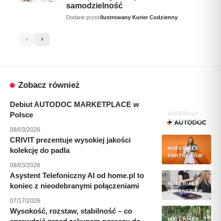
samodzielność
Dodane przez
Ilustrowany Kurier Codzienny
Zobacz również
Debiut AUTODOC MARKETPLACE w
MATERIAŁY
Polsce
PARTNERÓW
08/03/2026
CRIVIT prezentuje wysokiej jakości
MATERIAŁY
kolekcję do padla
PARTNERÓW
08/03/2026
Asystent Telefoniczny AI od home.pl to
MATERIAŁY
koniec z nieodebranymi połączeniami
PARTNERÓW
07/17/2026
Wysokość, rozstaw, stabilność – co
MATERIAŁY