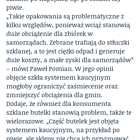
piwie.
„Takie opakowania są problematyczne z
kilku względów, ponieważ wciąż stanowią
duże obciążenie dla zbiórek w
samorządach. Zebrane trafiają do stłuczki
szklanej, a to jest ciężki odpad i generuje
duże koszty, a małe zyski dla samorządów”
– mówi Paweł Pomian. W jego opinii
objęcie szkła systemem kaucyjnym
mogłoby ograniczyć zaśmiecenie oraz
zmniejszyć obciążenia dla gmin.
Dodaje, że również dla konsumenta
szklane butelki stanowią problem, także te
wielorazowe. „Część butelek jest objęta
systemem kaucyjnym, na przykład po
piwie, ale sklepy nie chcą ich przyjmować,