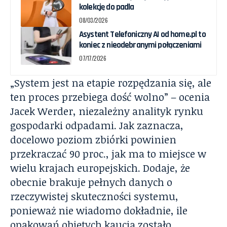
kolekcję do padla
08/03/2026
Asystent Telefoniczny AI od home.pl to
koniec z nieodebranymi połączeniami
07/17/2026
„System jest na etapie rozpędzania się, ale
ten proces przebiega dość wolno” – ocenia
Jacek Werder, niezależny analityk rynku
gospodarki odpadami. Jak zaznacza,
docelowo poziom zbiórki powinien
przekraczać 90 proc., jak ma to miejsce w
wielu krajach europejskich. Dodaje, że
obecnie brakuje pełnych danych o
rzeczywistej skuteczności systemu,
ponieważ nie wiadomo dokładnie, ile
opakowań objętych kaucją zostało