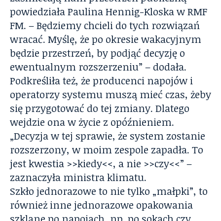
powiedziała Paulina Hennig-Kloska w RMF
FM. – Będziemy chcieli do tych rozwiązań
wracać. Myślę, że po okresie wakacyjnym
będzie przestrzeń, by podjąć decyzję o
ewentualnym rozszerzeniu” – dodała.
Podkreśliła też, że producenci napojów i
operatorzy systemu muszą mieć czas, żeby
się przygotować do tej zmiany. Dlatego
wejdzie ona w życie z opóźnieniem.
„Decyzja w tej sprawie, że system zostanie
rozszerzony, w moim zespole zapadła. To
jest kwestia >>kiedy<<, a nie >>czy<<” –
zaznaczyła ministra klimatu.
Szkło jednorazowe to nie tylko „małpki”, to
również inne jednorazowe opakowania
szklane po napojach, np. po sokach czy