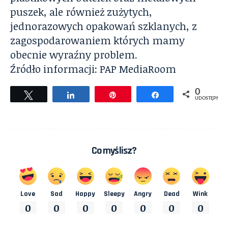
puszek, ale również zużytych,
jednorazowych opakowań szklanych, z
zagospodarowaniem których mamy
obecnie wyraźny problem.
Źródło informacji: PAP MediaRoom
0
Tweetuj
Udostępnij
Przypnij
Udostępnij
UDOSTĘPNIEŃ
Co myślisz?
Love
Sad
Happy
Sleepy
Angry
Dead
Wink
0
0
0
0
0
0
0