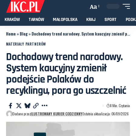
Aa
KRAKÓW
TARNÓW
MAŁOPOLSKA
KRAJ
SPORT
PODK
Home
»
Blog
»
Dochodowy trend narodowy. System kaucyjny zmienił podejście Polaków do recyklingu, pora go uszczelnić
MATERIAŁY PARTNERÓW
Dochodowy trend narodowy.
System kaucyjny zmienił
podejście Polaków do
recyklingu, pora go uszczelnić
8 Min. Czytania
Dodane przez
ILUSTROWANY KURIER CODZIENNY
Ostatnia aktualizacja: 06/09/2026