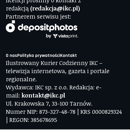
redakcją
(redakcja@ikc.pl)
Partnerem serwisu jest:
O nas
Polityka prywatności
Kontakt
Ilustrowany Kurier Codzienny IKC –
telewizja internetowa, gazeta i portale
regionalne.
Wydawca: IKC sp. z o.o. Redakcja: e-
mail:
kontakt@ikc.pl
Ul. Krakowska 7, 33-100 Tarnów.
Numer NIP: 873-327-48-78 | KRS 0000829324
| REGON: 385678695