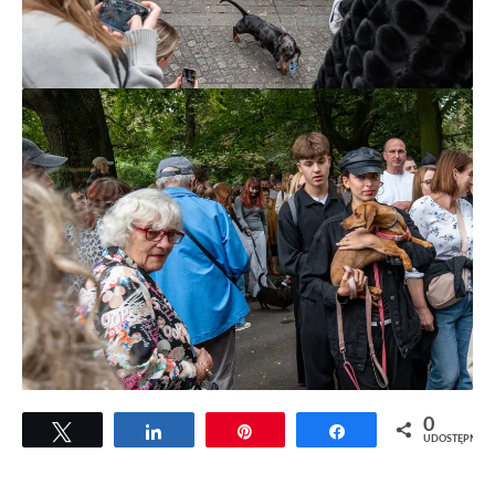
0
Tweetuj
Udostępnij
Przypnij
Udostępnij
UDOSTĘPNIEŃ