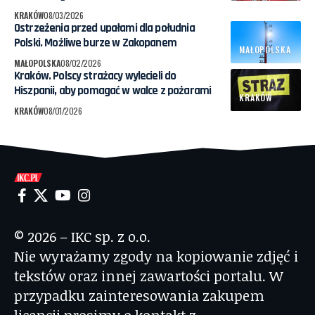
KRAKÓW
08/03/2026
Ostrzeżenia przed upałami dla południa
Polski. Możliwe burze w Zakopanem
MAŁOPOLSKA
MAŁOPOLSKA
08/02/2026
Kraków. Polscy strażacy wylecieli do
Hiszpanii, aby pomagać w walce z pożarami
KRAKÓW
KRAKÓW
08/01/2026
© 2026 – IKC sp. z o.o.
Nie wyrażamy zgody na kopiowanie zdjęć i
tekstów oraz innej zawartości portalu. W
przypadku zainteresowania zakupem
licencji prosimy o kontakt z