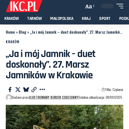
Aa
KRAKÓW
TARNÓW
MAŁOPOLSKA
KRAJ
SPORT
PODK
Home
»
Blog
»
„Ja i mój Jamnik – duet doskonały”. 27. Marsz Jamników w Krakowie
KRAKÓW
„Ja i mój Jamnik – duet
doskonały”. 27. Marsz
Jamników w Krakowie
1 Min. Czytania
Dodane przez
ILUSTROWANY KURIER CODZIENNY
Ostatnia aktualizacja: 09/09/2025