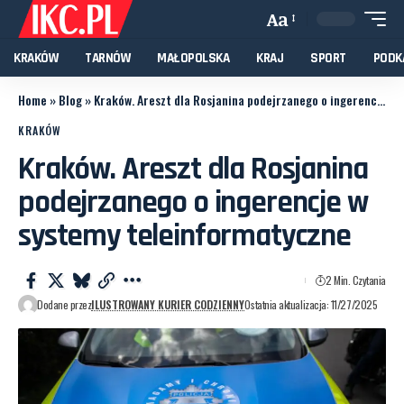
Aa
KRAKÓW
TARNÓW
MAŁOPOLSKA
KRAJ
SPORT
PODK
Home
»
Blog
»
Kraków. Areszt dla Rosjanina podejrzanego o ingerencje w systemy teleinformatyczne
KRAKÓW
Kraków. Areszt dla Rosjanina
podejrzanego o ingerencje w
systemy teleinformatyczne
2 Min. Czytania
Dodane przez
ILUSTROWANY KURIER CODZIENNY
Ostatnia aktualizacja: 11/27/2025