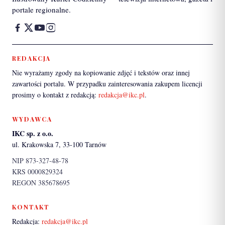
portale regionalne.
REDAKCJA
Nie wyrażamy zgody na kopiowanie zdjęć i tekstów oraz innej
zawartości portalu. W przypadku zainteresowania zakupem licencji
prosimy o kontakt z redakcją:
redakcja@ikc.pl
.
WYDAWCA
IKC sp. z o.o.
ul. Krakowska 7, 33-100 Tarnów
NIP 873-327-48-78
KRS 0000829324
REGON 385678695
KONTAKT
Redakcja:
redakcja@ikc.pl