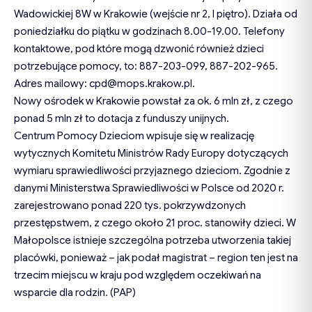
Wadowickiej 8W w Krakowie (wejście nr 2, I piętro). Działa od
poniedziałku do piątku w godzinach 8.00-19.00. Telefony
kontaktowe, pod które mogą dzwonić również dzieci
potrzebujące pomocy, to: 887-203-099, 887-202-965.
Adres mailowy:
cpd@mops.krakow.pl
.
Nowy ośrodek w Krakowie powstał za ok. 6 mln zł, z czego
ponad 5 mln zł to dotacja z funduszy unijnych.
Centrum Pomocy Dzieciom wpisuje się w realizację
wytycznych Komitetu Ministrów Rady Europy dotyczących
wymiaru sprawiedliwości przyjaznego dzieciom. Zgodnie z
danymi Ministerstwa Sprawiedliwości w Polsce od 2020 r.
zarejestrowano ponad 220 tys. pokrzywdzonych
przestępstwem, z czego około 21 proc. stanowiły dzieci. W
Małopolsce istnieje szczególna potrzeba utworzenia takiej
placówki, ponieważ – jak podał magistrat – region ten jest na
trzecim miejscu w kraju pod względem oczekiwań na
wsparcie dla rodzin. (PAP)