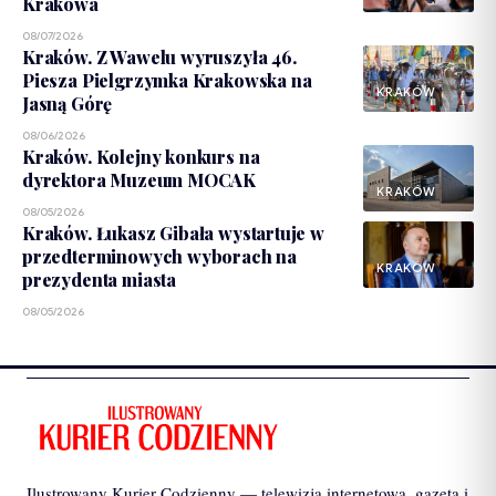
Krakowa
08/07/2026
Kraków. Z Wawelu wyruszyła 46.
Piesza Pielgrzymka Krakowska na
KRAKÓW
Jasną Górę
08/06/2026
Kraków. Kolejny konkurs na
dyrektora Muzeum MOCAK
KRAKÓW
08/05/2026
Kraków. Łukasz Gibała wystartuje w
przedterminowych wyborach na
KRAKÓW
prezydenta miasta
08/05/2026
Ilustrowany Kurier Codzienny — telewizja internetowa, gazeta i