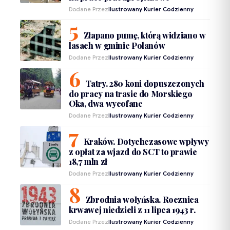
Dodane Przez
Ilustrowany Kurier Codzienny
Złapano pumę, którą widziano w
lasach w gminie Polanów
Dodane Przez
Ilustrowany Kurier Codzienny
Tatry. 280 koni dopuszczonych
do pracy na trasie do Morskiego
Oka, dwa wycofane
Dodane Przez
Ilustrowany Kurier Codzienny
Kraków. Dotychczasowe wpływy
z opłat za wjazd do SCT to prawie
18,7 mln zł
Dodane Przez
Ilustrowany Kurier Codzienny
Zbrodnia wołyńska. Rocznica
krwawej niedzieli z 11 lipca 1943 r.
Dodane Przez
Ilustrowany Kurier Codzienny