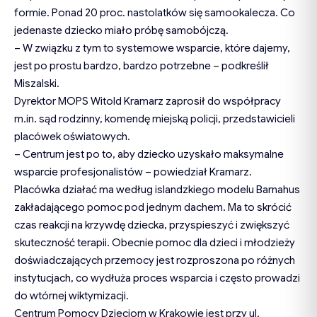
formie. Ponad 20 proc. nastolatków się samookalecza. Co
jedenaste dziecko miało próbę samobójczą.
– W związku z tym to systemowe wsparcie, które dajemy,
jest po prostu bardzo, bardzo potrzebne – podkreślił
Miszalski.
Dyrektor MOPS Witold Kramarz zaprosił do współpracy
m.in. sąd rodzinny, komendę miejską policji, przedstawicieli
placówek oświatowych.
– Centrum jest po to, aby dziecko uzyskało maksymalne
wsparcie profesjonalistów – powiedział Kramarz.
Placówka działać ma według islandzkiego modelu Barnahus
zakładającego pomoc pod jednym dachem. Ma to skrócić
czas reakcji na krzywdę dziecka, przyspieszyć i zwiększyć
skuteczność terapii. Obecnie pomoc dla dzieci i młodzieży
doświadczających przemocy jest rozproszona po różnych
instytucjach, co wydłuża proces wsparcia i często prowadzi
do wtórnej wiktymizacji.
Centrum Pomocy Dzieciom w Krakowie jest przy ul.