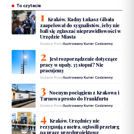
To czytacie
Kraków. Radny Łukasz Gibała
zaapelował do sygnalistów, żeby nie
bali się zgłaszać nieprawidłowości w
Urzędzie Miasta
Dodane Przez
Ilustrowany Kurier Codzienny
Jest rozporządzenie dotyczące
pracy w upały. 35 stopni? Nie
pracujemy
Dodane Przez
Ilustrowany Kurier Codzienny
Nocnym pociągiem z Krakowa i
Tarnowa prosto do Frankfurtu
Dodane Przez
Ilustrowany Kurier Codzienny
Kraków. Urzędnicy nie
rezygnują z metra, ogłosili przetarg
na prace przedprojektowe