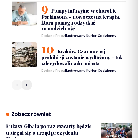
Pompy infuzyjne w chorobie
Parkinsona – nowoczesna terapia,
która pomaga odzyskać
samodzielność
Dodane Przez
Ilustrowany Kurier Codzienny
Kraków. Czas nocnej
prohibicji zostanie wydłużony – tak
zdecydowali radni miasta
Dodane Przez
Ilustrowany Kurier Codzienny
Zobacz również
Łukasz Gibała po raz czwarty będzie
ubiegał się o urząd prezydenta
KRAKÓW