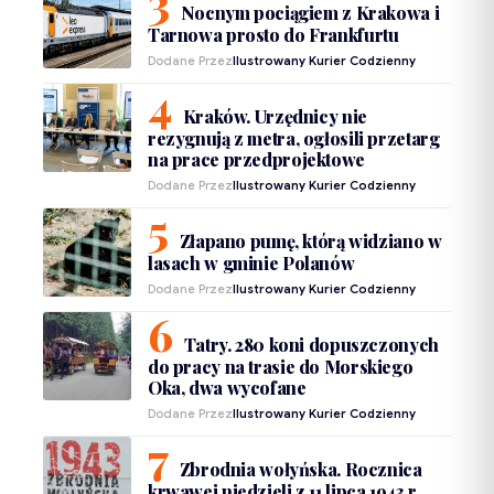
Nocnym pociągiem z Krakowa i
Tarnowa prosto do Frankfurtu
Dodane Przez
Ilustrowany Kurier Codzienny
Kraków. Urzędnicy nie
rezygnują z metra, ogłosili przetarg
na prace przedprojektowe
Dodane Przez
Ilustrowany Kurier Codzienny
Złapano pumę, którą widziano w
lasach w gminie Polanów
Dodane Przez
Ilustrowany Kurier Codzienny
Tatry. 280 koni dopuszczonych
do pracy na trasie do Morskiego
Oka, dwa wycofane
Dodane Przez
Ilustrowany Kurier Codzienny
Zbrodnia wołyńska. Rocznica
krwawej niedzieli z 11 lipca 1943 r.