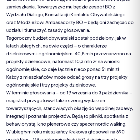
zamieszkania. Towarzyszyć mu będzie zespół BO z
Wydziału Dialogu, Konsultacji i Kontaktu Obywatelskiego
oraz Młodzieżowi Ambasadorzy BO – będą oni zachęcać do
udziału i tłumaczyć zasady głosowania.
Tegoroczny budżet obywatelski został podzielony, jak w
latach ubiegłych, na dwie części – o charakterze
dzielnicowym i ogólnomiejskim. 40,8 mln przeznaczono na
projekty dzielnicowe, natomiast 10,3 mln zł na wnioski
ogólnomiejskie, co daje łącznie nieco ponad 51 mln zł.
Każdy z mieszkańców może oddać głosy na trzy projekty
ogólnomiejskie i trzy projekty dzielnicowe.
W terminie głosowania – od 19 września do 3 października –
magistrat przygotował także szereg wydarzeń
towarzyszących, stanowiących okazję do wspólnej zabawy,
integracji i poznania projektów. Będą to pikniki, spotkania z
behawiorystą, kino plenerowe czy spacer nordic walking.
W ubiegłym roku mieszkańcy Krakowa głosowali na 690
projektów – 119 ogólnomiejskich i 571 dzielnicowych.