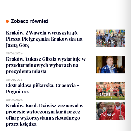
Zobacz również
Kraków. Z Wawelu wyruszyła 46.
Piesza Pielgrzymka Krakowska na
KRAKÓW
Jasną Górę
08/06/2026
Kraków. Łukasz Gibała wystartuje w
przedterminowych wyborach na
KRAKÓW
prezydenta miasta
08/05/2026
Ekstraklasa piłkarska. Cracovia –
Pogoń 0:2
SPORT
08/06/2026
Kraków. Kard. Dziwisz zeznawał w
procesie wytoczonym kurii przez
KRAKÓW
ofiarę wykorzystana seksualnego
przez księdza