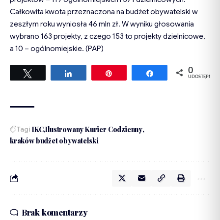
Całkowita kwota przeznaczona na budżet obywatelski w
zeszłym roku wyniosła 46 mln zł. W wyniku głosowania
wybrano 163 projekty, z czego 153 to projekty dzielnicowe,
a 10 – ogólnomiejskie. (PAP)
0
Tweetuj
Udostępnij
Przypnij
Udostępnij
UDOSTĘPNIEŃ
Tagi
IKC
Ilustrowany Kurier Codzienny
kraków budżet obywatelski
Brak komentarzy