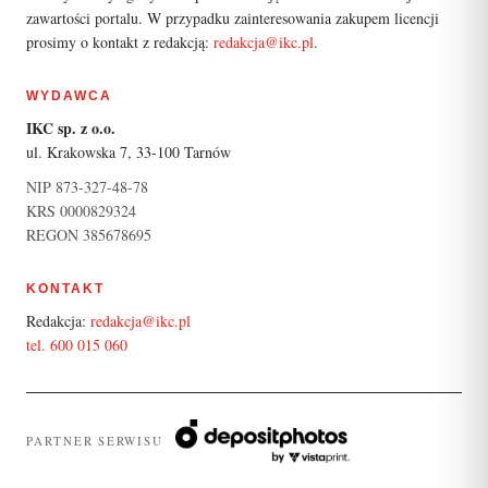
zawartości portalu. W przypadku zainteresowania zakupem licencji
prosimy o kontakt z redakcją:
redakcja@ikc.pl
.
WYDAWCA
IKC sp. z o.o.
ul. Krakowska 7, 33-100 Tarnów
NIP 873-327-48-78
KRS 0000829324
REGON 385678695
KONTAKT
Redakcja:
redakcja@ikc.pl
tel. 600 015 060
PARTNER SERWISU