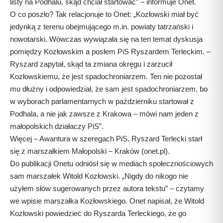
listy na Podhalu, skąd chciał startować” – informuje Onet.
O co poszło? Tak relacjonuje to Onet: „Kozłowski miał być
jedynką z terenu obejmującego m.in. powiaty tatrzański i
nowotarski. Wówczas wywiązała się na ten temat dyskusja
pomiędzy Kozłowskim a posłem PiS Ryszardem Terleckim. –
Ryszard zapytał, skąd ta zmiana okręgu i zarzucił
Kozłowskiemu, że jest spadochroniarzem. Ten nie pozostał
mu dłużny i odpowiedział, że sam jest spadochroniarzem, bo
w wyborach parlamentarnych w październiku startował z
Podhala, a nie jak zawsze z Krakowa – mówi nam jeden z
małopolskich działaczy PiS”.
Więcej –
Awantura w szeregach PiS. Ryszard Terlecki starł
się z marszałkiem Małopolski – Kraków (onet.pl)
.
Do publikacji Onetu odniósł się w mediach społecznościowych
sam marszałek Witold Kozłowski. „Nigdy do nikogo nie
użyłem słów sugerowanych przez autora tekstu” – czytamy
we wpisie marszałka Kozłowskiego. Onet napisał, że Witold
Kozłowski powiedzieć do Ryszarda Terleckiego, że go