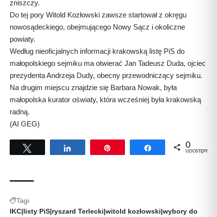
zniszczy.
Do tej pory Witold Kozłowski zawsze startował z okręgu
nowosądeckiego, obejmującego Nowy Sącz i okoliczne
powiaty.
Według nieoficjalnych informacji krakowską listę PiS do
małopolskiego sejmiku ma otwierać Jan Tadeusz Duda, ojciec
prezydenta Andrzeja Dudy, obecny przewodniczący sejmiku.
Na drugim miejscu znajdzie się Barbara Nowak, była
małopolska kurator oświaty, która wcześniej była krakowską
radną.
(AI GEG)
0
Tweetuj
Udostępnij
Przypnij
Udostępnij
UDOSTĘPNIEŃ
Tagi
IKC|listy PiS|ryszard Terlecki|witold kozłowski|wybory do