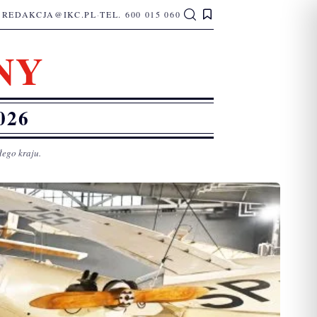
REDAKCJA@IKC.PL
·
TEL. 600 015 060
NY
026
łego kraju.