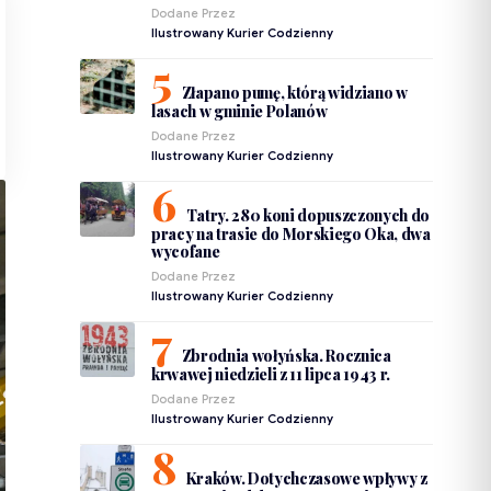
Dodane Przez
Ilustrowany Kurier Codzienny
Złapano pumę, którą widziano w
lasach w gminie Polanów
Dodane Przez
Ilustrowany Kurier Codzienny
Tatry. 280 koni dopuszczonych do
pracy na trasie do Morskiego Oka, dwa
wycofane
Dodane Przez
Ilustrowany Kurier Codzienny
Zbrodnia wołyńska. Rocznica
krwawej niedzieli z 11 lipca 1943 r.
Dodane Przez
Ilustrowany Kurier Codzienny
Kraków. Dotychczasowe wpływy z