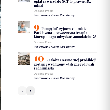
opłat za wjazd do SCT to prawie 18,7
mln zł
Dodane Przez
Ilustrowany Kurier Codzienny
Pompy infuzyjne w chorobie
Parkinsona – nowoczesna terapia,
która pomaga odzyskać samodzielność
Dodane Przez
Ilustrowany Kurier Codzienny
Kraków. Czas nocnej prohibicji
zostanie wydłużony – tak zdecydowali
radni miasta
Dodane Przez
Ilustrowany Kurier Codzienny