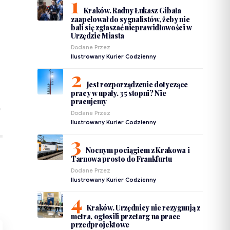
Kraków. Radny Łukasz Gibała
zaapelował do sygnalistów, żeby nie
bali się zgłaszać nieprawidłowości w
Urzędzie Miasta
Dodane Przez
Ilustrowany Kurier Codzienny
Jest rozporządzenie dotyczące
pracy w upały. 35 stopni? Nie
pracujemy
Dodane Przez
Ilustrowany Kurier Codzienny
Nocnym pociągiem z Krakowa i
Tarnowa prosto do Frankfurtu
Dodane Przez
Ilustrowany Kurier Codzienny
Kraków. Urzędnicy nie rezygnują z
metra, ogłosili przetarg na prace
przedprojektowe